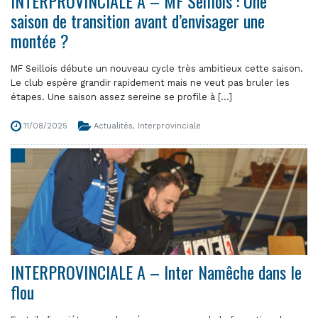
INTERPROVINCIALE A – MF Seillois : Une
saison de transition avant d’envisager une
montée ?
MF Seillois débute un nouveau cycle très ambitieux cette saison.
Le club espère grandir rapidement mais ne veut pas bruler les
étapes. Une saison assez sereine se profile à [...]
11/08/2025
Actualités
,
Interprovinciale
INTERPROVINCIALE A – Inter Namêche dans le
flou