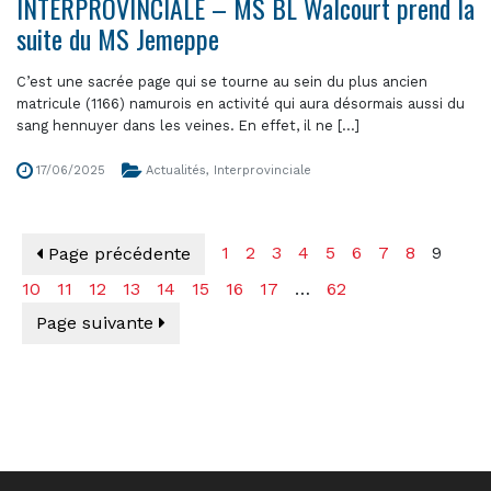
INTERPROVINCIALE – MS BL Walcourt prend la
suite du MS Jemeppe
C’est une sacrée page qui se tourne au sein du plus ancien
matricule (1166) namurois en activité qui aura désormais aussi du
sang hennuyer dans les veines. En effet, il ne [...]
17/06/2025
Actualités
,
Interprovinciale
1
2
3
4
5
6
7
8
9
Page précédente
10
11
12
13
14
15
16
17
…
62
Page suivante