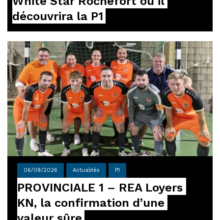
White Star Rochefort où il 
découvrira la P1
06/08/2026
Actualités
P1
PROVINCIALE 1 – REA Loyers 
KN, la confirmation d’une 
valeur sûre