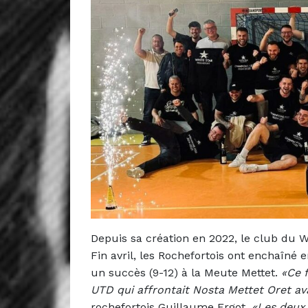
Depuis sa création en 2022, le club du 
Fin avril, les Rochefortois ont enchaîné 
un succès (9-12) à la Meute Mettet.
«Ce 
UTD qui affrontait Nosta Mettet Oret avai
rochefortois Guillaume Ergot.
«Les deux é