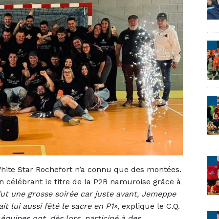
White Star Rochefort n’a connu que des montées.
en célébrant le titre de la P2B namuroise grâce à
fut une grosse soirée car juste avant, Jemeppe
t lui aussi fêté le sacre en P1»
, explique le C.Q.
quipes ont, dès lors, participé à des