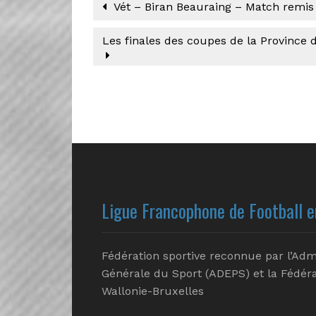
Vét – Biran Beauraing – Match remis
Les finales des coupes de la Province 
Ligue Francophone de Football e
Fédération sportive reconnue par l’Adm
Générale du Sport (ADEPS) et la Fédéra
Wallonie-Bruxelles