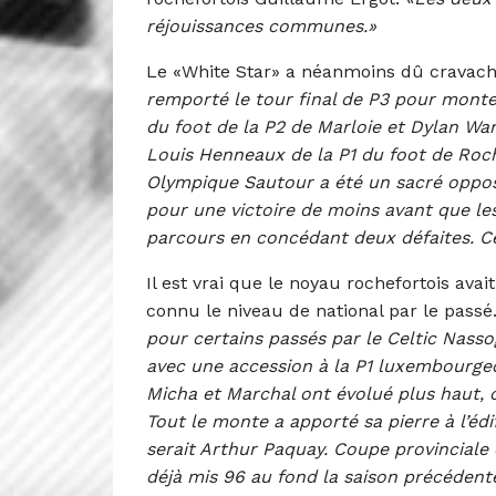
réjouissances communes.»
Le «White Star» a néanmoins dû cravache
remporté le tour final de P3 pour monte
du foot de la P2 de Marloie et Dylan Wa
Louis Henneaux de la P1 du foot de Roche
Olympique Sautour a été un sacré oppos
pour une victoire de moins avant que les 
parcours en concédant deux défaites. Ce
Il est vrai que le noyau rochefortois ava
connu le niveau de national par le passé
pour certains passés par le Celtic Nas
avec une accession à la P1 luxembourgeoi
Micha et Marchal ont évolué plus haut,
Tout le monte a apporté sa pierre à l’édif
serait Arthur Paquay. Coupe provinciale co
déjà mis 96 au fond la saison précédente