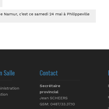
de Namur, c’est ce samedi 24 mai à Philippeville
n Salle
Contact
Secrétaire
inistration
provincial
tion
Jean SCHEERS
GSM: 0487/33.37.10