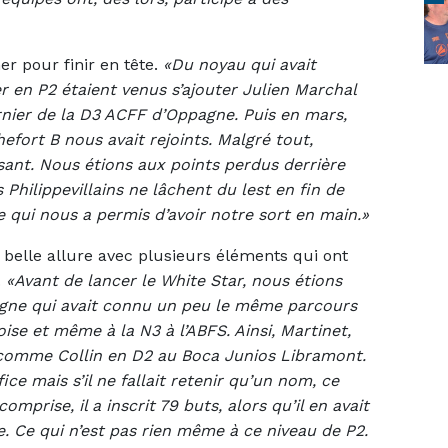
r pour finir en tête.
«Du noyau qui avait
r en P2 étaient venus s’ajouter Julien Marchal
rnier de la D3 ACFF d’Oppagne. Puis en mars,
fort B nous avait rejoints. Malgré tout,
ant. Nous étions aux points perdus derrière
Philippevillains ne lâchent du lest en fin de
 qui nous a permis d’avoir notre sort en main.»
it belle allure avec plusieurs éléments qui ont
.
«Avant de lancer le White Star, nous étions
sogne qui avait connu un peu le même parcours
se et même à la N3 à l’ABFS. Ainsi, Martinet,
 comme Collin en D2 au Boca Junios Libramont.
ice mais s’il ne fallait retenir qu’un nom, ce
mprise, il a inscrit 79 buts, alors qu’il en avait
. Ce qui n’est pas rien même à ce niveau de P2.