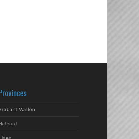
Provinces
Brabant Wallon
Hainaut
Liège