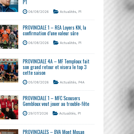
P1
06/08/2026
Actualités
,
P1
PROVINCIALE 1 – REA Loyers KN, la
confirmation d’une valeur sûre
06/08/2026
Actualités
,
P1
PROVINCIALE 4A – MF Temploux fait
son grand retour et visera le top 3
cette saison
05/08/2026
Actualités
,
P4A
PROVINCIALE 1 – MFC Scousers
Gembloux veut jouer au trouble-fête
29/07/2026
Actualités
,
P1
PROVINCIALES – BVA Mont Mosan