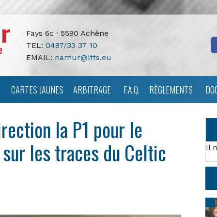
Fays 6c · 5590 Achêne
TEL:
0487/33 37 10
EMAIL:
namur@lffs.eu
CARTES JAUNES
ARBITRAGE
F.A.Q.
RÈGLEMENTS
DO
ection la P1 pour le
sur les traces du Celtic
Il 