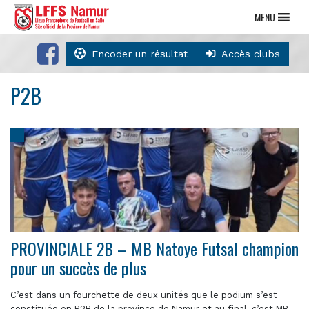
MENU
Encoder un résultat
Accès clubs
P2B
PROVINCIALE 2B – MB Natoye Futsal champion
pour un succès de plus
C’est dans un fourchette de deux unités que le podium s’est
constituée en P2B de la province de Namur et au final, c’est MB