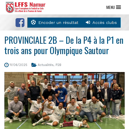
MENU
Encoder un résultat
Accès clubs
PROVINCIALE 2B – De la P4 à la P1 en
trois ans pour Olympique Sautour
11/06/2025
Actualités
,
P2B