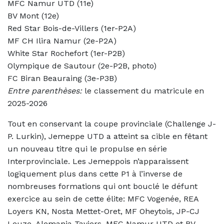
MFC Namur UTD (11e)
BV Mont (12e)
Red Star Bois-de-Villers (1er-P2A)
MF CH Ilira Namur (2e-P2A)
White Star Rochefort (1er-P2B)
Olympique de Sautour (2e-P2B, photo)
FC Biran Beauraing (3e-P3B)
Entre parenthèses:
le classement du matricule en
2025-2026
Tout en conservant la coupe provinciale (Challenge J-
P. Lurkin), Jemeppe UTD a atteint sa cible en fêtant
un nouveau titre qui le propulse en série
Interprovinciale. Les Jemeppois n’apparaissent
logiquement plus dans cette P1 à l’inverse de
nombreuses formations qui ont bouclé le défunt
exercice au sein de cette élite: MFC Vogenée, REA
Loyers KN, Nosta Mettet-Oret, MF Oheytois, JP-CJ
Leuze, Alemania Taviers, MFC Namur UTD et BV