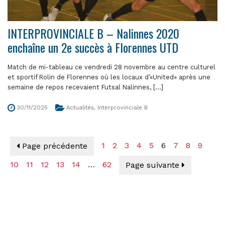
INTERPROVINCIALE B – Nalinnes 2020
enchaîne un 2e succès à Florennes UTD
Match de mi-tableau ce vendredi 28 novembre au centre culturel
et sportif Rolin de Florennes où les locaux d’«United» après une
semaine de repos recevaient Futsal Nalinnes, [...]
30/11/2025
Actualités
,
Interprovinciale B
1
2
3
4
5
6
7
8
9
Page précédente
10
11
12
13
14
…
62
Page suivante