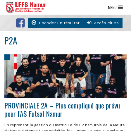
MENU
Encoder un résultat
Accès clubs
P2A
PROVINCIALE 2A – Plus compliqué que prévu
pour l’AS Futsal Namur
En reprenant la gestion du matricule de P2 namurois de la Meute
Mettet qui stoppait ses activités, les Luyten, Hubeaux, ainsi que