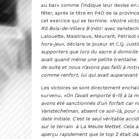
au bar» comme l’indique leur devise en 
fêter, après le titre en P4D de la provi
cet exercice qui se termine.
«Notre vict
RS Bois-de-Villers B
(ndlr: avec Vanstec
Lalouette, Maistriaux, Meurant, Pétriso
hors-jeu»
, déclare le joueur et C.Q. Jus
supporters que lors du sacre à domicile la
avait quand même une petite trentaine
de suite et nous n’avons pas failli à notr
comme renfort, lui qui avait auparavant 
Les victoires se sont directement encha
survenu.
«On l’avait emporté 6-15 à la
avons été sanctionnés d’un forfait car n
Vanstechelman, absent ce soir-là, pour c
date initiale. C’est le seul véritable ac
sur le terrain à La Meute Mettet. Cela a
aperçu rapidement que le top 2 était d