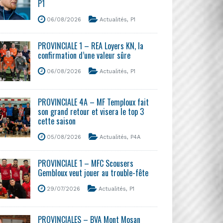
P1
06/08/2026
Actualités
,
P1
PROVINCIALE 1 – REA Loyers KN, la
confirmation d’une valeur sûre
06/08/2026
Actualités
,
P1
PROVINCIALE 4A – MF Temploux fait
son grand retour et visera le top 3
cette saison
05/08/2026
Actualités
,
P4A
PROVINCIALE 1 – MFC Scousers
Gembloux veut jouer au trouble-fête
29/07/2026
Actualités
,
P1
PROVINCIALES – BVA Mont Mosan