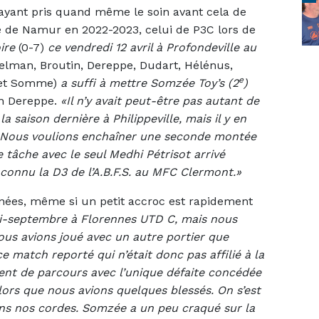
ayant pris quand même le soin avant cela de
nce de Namur en 2022-2023, celui de P3C lors de
oire
(0-7)
ce vendredi 12 avril à Profondeville au
helman, Broutin, Dereppe, Dudart, Hélénus,
e
t et Somme)
a suffi à mettre Somzée Toy’s (2
)
tin Dereppe.
«Il n’y avait peut-être pas autant de
 saison dernière à Philippeville, mais il y en
. Nous voulions enchaîner une seconde montée
e tâche avec le seul Medhi Pétrisot arrivé
connu la D3 de l’A.B.F.S. au MFC Clermont.»
înées, même si un petit accroc est rapidement
 mi-septembre à Florennes UTD C, mais nous
ous avions joué avec un autre portier que
e match reporté qui n’était donc pas affilié à la
cident de parcours avec l’unique défaite concédée
lors que nous avions quelques blessés. On s’est
ans nos cordes. Somzée a un peu craqué sur la