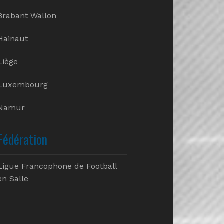
Brabant Wallon
Hainaut
Liège
Luxembourg
Namur
Fédération
Ligue Francophone de Football
en Salle