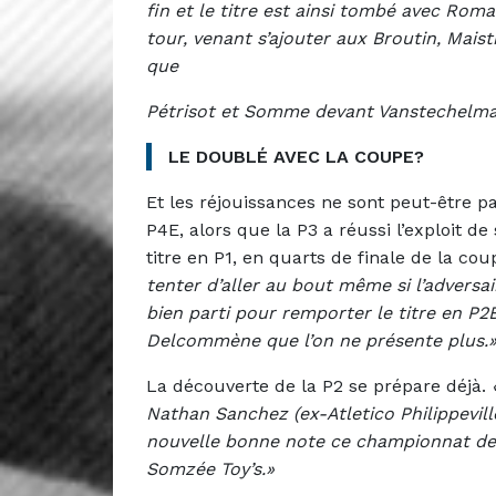
fin et le titre est ainsi tombé avec Roma
tour, venant s’ajouter aux Broutin, Maist
que
Pétrisot et Somme devant Vanstechelma
LE DOUBLÉ AVEC LA COUPE?
Et les réjouissances ne sont peut-être pas
P4E, alors que la P3 a réussi l’exploit de
titre en P1, en quarts de finale de la cou
tenter d’aller au bout même si l’adversa
bien parti pour remporter le titre en P2
Delcommène que l’on ne présente plus.
La découverte de la P2 se prépare déjà.
Nathan Sanchez (ex-Atletico Philippevill
nouvelle bonne note ce championnat de P
Somzée Toy’s.»