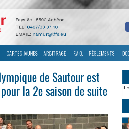
Fays 6c · 5590 Achêne
TEL:
0487/33 37 10
EMAIL:
namur@lffs.eu
CARTES JAUNES
ARBITRAGE
F.A.Q.
RÈGLEMENTS
DO
ympique de Sautour est
 pour la 2e saison de suite
Il 