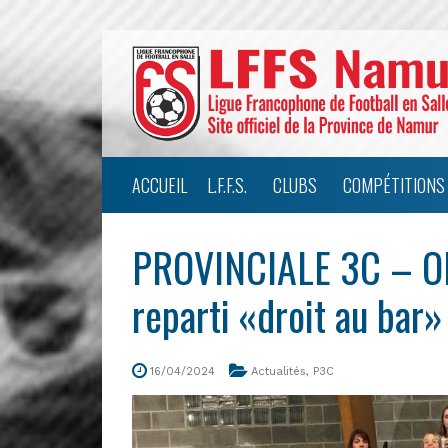
ACCUEIL
L.F.F.S.
CLUBS
COMPÉTITIONS
PROVINCIALE 3C – Ol
reparti «droit au bar»
16/04/2024
Actualités
,
P3C