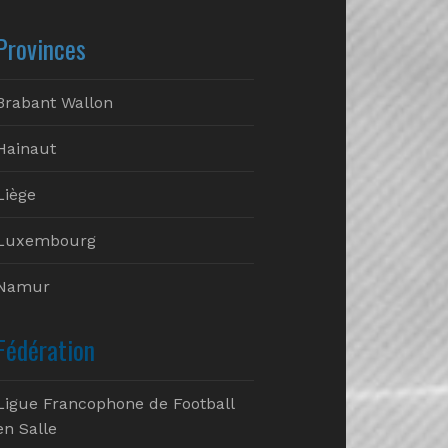
Provinces
Brabant Wallon
Hainaut
Liège
Luxembourg
Namur
Fédération
Ligue Francophone de Football
en Salle