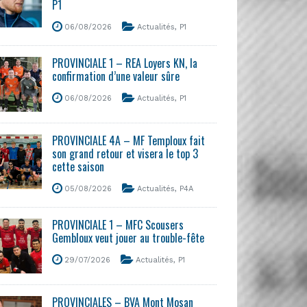
P1
06/08/2026
Actualités
,
P1
PROVINCIALE 1 – REA Loyers KN, la
confirmation d’une valeur sûre
06/08/2026
Actualités
,
P1
PROVINCIALE 4A – MF Temploux fait
son grand retour et visera le top 3
cette saison
05/08/2026
Actualités
,
P4A
PROVINCIALE 1 – MFC Scousers
Gembloux veut jouer au trouble-fête
29/07/2026
Actualités
,
P1
PROVINCIALES – BVA Mont Mosan