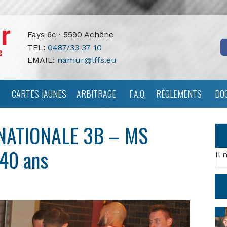
Fays 6c · 5590 Achêne
TEL:
0487/33 37 10
EMAIL:
namur@lffs.eu
CARTES JAUNES
ARBITRAGE
F.A.Q.
RÈGLEMENTS
DO
NATIONALE 3B – MS
 40 ans
Il 