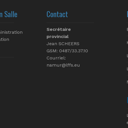
n Salle
Contact
Secrétaire
inistration
provincial
tion
Jean SCHEERS
GSM: 0487/33.37.10
Courriel:
namur@lffs.eu