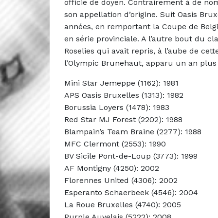
officie de doyen. Contrairement à de nom
son appellation d’origine. Suit Oasis Brux
années, en remportant la Coupe de Belgiq
en série provinciale. A l’autre bout du c
Roselies qui avait repris, à l’aube de ce
l’Olympic Brunehaut, apparu un an plus 
Mini Star Jemeppe (1162): 1981
APS Oasis Bruxelles (1313): 1982
Borussia Loyers (1478): 1983
Red Star MJ Forest (2202): 1988
Blampain’s Team Braine (2277): 1988
MFC Clermont (2553): 1990
BV Sicile Pont-de-Loup (3773): 1999
AF Montigny (4250): 2002
Florennes United (4306): 2002
Esperanto Schaerbeek (4546): 2004
La Roue Bruxelles (4740): 2005
Purple Auvelais (5222): 2008