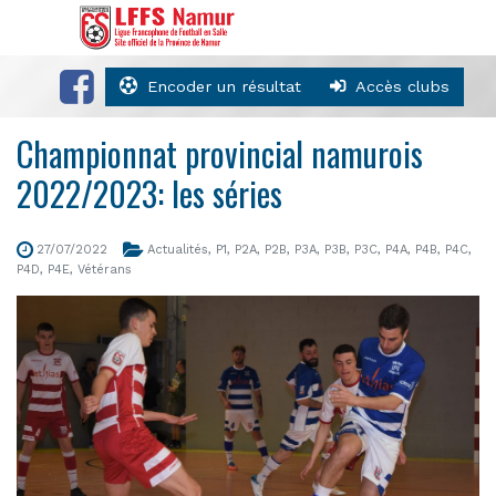
Encoder un résultat
Accès clubs
Championnat provincial namurois
2022/2023: les séries
27/07/2022
Actualités
,
P1
,
P2A
,
P2B
,
P3A
,
P3B
,
P3C
,
P4A
,
P4B
,
P4C
,
P4D
,
P4E
,
Vétérans