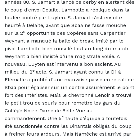
années 80. S. Jamart a lancé ce derby en alertant dès
le coup d’envoi Delaite. Lambotte a répliqué dans la
foulée contré par Luyten. S. Jamart s’est ensuite
heurté à Delaite, avant que Sbaa ne fasse mouche
e
sur la 2
opportunité des Copères sans Carpentier.
Weynant a manqué la balle de break, imité par le
pivot Lambotte bien muselé tout au long du match.
Weynant a bien insisté d’une magistrale volée. A
nouveau, Luyten est intervenu à bon escient. Au
e
milieu du 2
acte, S. Jamart ayant connu la D1 à
Flémalle a profité d’une mauvaise passe en retrait de
Sbaa pour égaliser sur un contre assurément le point
fort des Intéristes. Mais le chevronné Lenoir a trouvé
le petit trou de souris pour remettre les gars du
Collège Notre-Dame de Belle-Vue au
e
commandement. Une 5
faute d’équipe a toutefois
été sanctionnée contre les Dinantais obligés du coup
à freiner leurs ardeurs. Mais Namêche est arrivé par