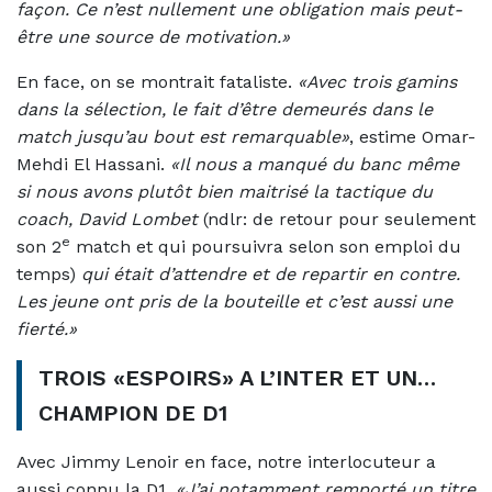
façon. Ce n’est nullement une obligation mais peut-
être une source de motivation.»
En face, on se montrait fataliste.
«Avec trois gamins
dans la sélection, le fait d’être demeurés dans le
match jusqu’au bout est remarquable»
, estime Omar-
Mehdi El Hassani.
«Il nous a manqué du banc même
si nous avons plutôt bien maitrisé la tactique du
coach, David Lombet
(ndlr: de retour pour seulement
e
son 2
match et qui poursuivra selon son emploi du
temps)
qui était d’attendre et de repartir en contre.
Les jeune ont pris de la bouteille et c’est aussi une
fierté.»
TROIS «ESPOIRS» A L’INTER ET UN…
CHAMPION DE D1
Avec Jimmy Lenoir en face, notre interlocuteur a
aussi connu la D1.
«J’ai notamment remporté un titre