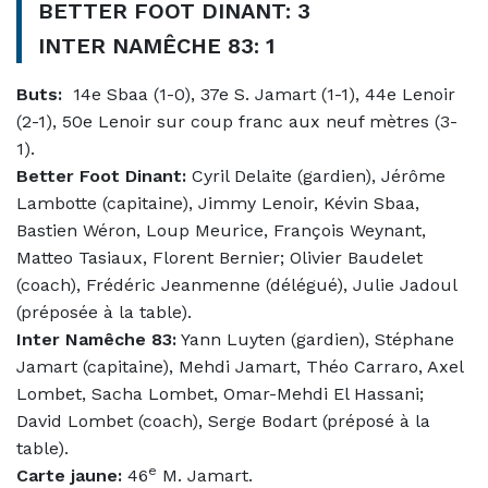
BETTER FOOT DINANT: 3
INTER NAMÊCHE 83: 1
Buts:
14e Sbaa (1-0), 37e S. Jamart (1-1), 44e Lenoir
(2-1), 50e Lenoir sur coup franc aux neuf mètres (3-
1).
Better Foot Dinant:
Cyril Delaite (gardien), Jérôme
Lambotte (capitaine), Jimmy Lenoir, Kévin Sbaa,
Bastien Wéron, Loup Meurice, François Weynant,
Matteo Tasiaux, Florent Bernier; Olivier Baudelet
(coach), Frédéric Jeanmenne (délégué), Julie Jadoul
(préposée à la table).
Inter Namêche 83:
Yann Luyten (gardien), Stéphane
Jamart (capitaine), Mehdi Jamart, Théo Carraro, Axel
Lombet, Sacha Lombet, Omar-Mehdi El Hassani;
David Lombet (coach), Serge Bodart (préposé à la
table).
e
Carte jaune:
46
M. Jamart.