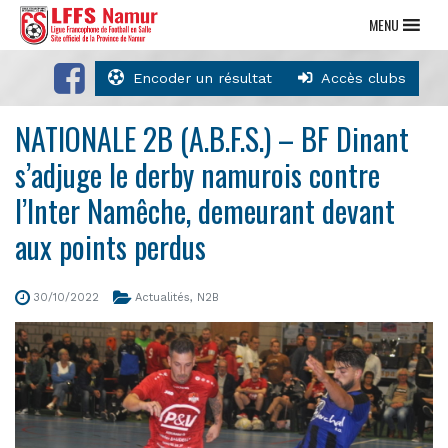
MENU
Encoder un résultat
Accès clubs
NATIONALE 2B (A.B.F.S.) – BF Dinant
s’adjuge le derby namurois contre
l’Inter Namêche, demeurant devant
aux points perdus
30/10/2022
Actualités
,
N2B