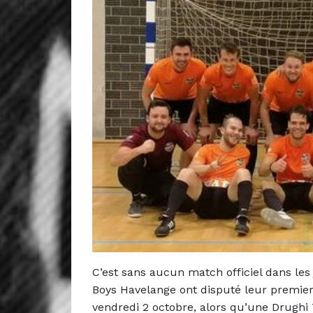
C’est sans aucun match officiel dans le
Boys Havelange ont disputé leur premier 
vendredi 2 octobre, alors qu’une Drughi