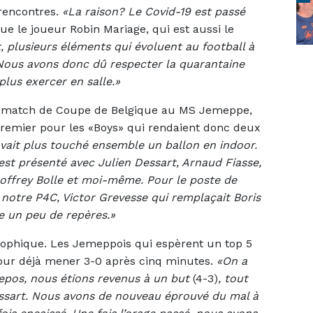
rencontres.
«La raison? Le Covid-19 est passé
que le joueur Robin Mariage, qui est aussi le
, plusieurs éléments qui évoluent au football à
Nous avons donc dû respecter la quarantaine
lus exercer en salle.»
 ce match de Coupe de Belgique au MS Jemeppe,
 premier pour les «Boys» qui rendaient donc deux
 avait plus touché ensemble un ballon en indoor.
est présenté avec Julien Dessart, Arnaud Fiasse,
eoffrey Bolle et moi-même. Pour le poste de
e notre P4C, Victor Grevesse qui remplaçait Boris
 un peu de repères.»
trophique. Les Jemeppois qui espèrent un top 5
pour déjà mener 3-0 après cinq minutes.
«On a
 repos, nous étions revenus à un but
(4-3)
, tout
essart. Nous avons de nouveau éprouvé du mal à