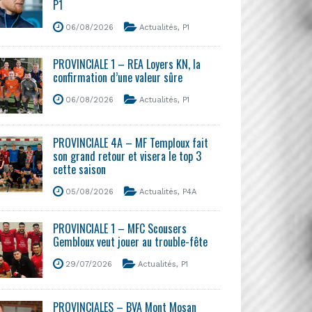
P1
06/08/2026
Actualités
,
P1
PROVINCIALE 1 – REA Loyers KN, la
confirmation d’une valeur sûre
06/08/2026
Actualités
,
P1
PROVINCIALE 4A – MF Temploux fait
son grand retour et visera le top 3
cette saison
05/08/2026
Actualités
,
P4A
PROVINCIALE 1 – MFC Scousers
Gembloux veut jouer au trouble-fête
29/07/2026
Actualités
,
P1
PROVINCIALES – BVA Mont Mosan