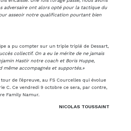
is encaissé. Une fois l’orage passé, nous avons
os adversaire ont alors opté pour la tactique du
ur asseoir notre qualification pourtant bien
ipe a pu compter sur un triple triplé de Dessart,
uccès collectif. On a eu le mérite de ne jamais
Benjamin Hastir notre coach et Boris Huppe,
and même accompagnés et supportés.»
tour de l’épreuve, au FS Courcelles qui évolue
rie C. Ce vendredi 9 octobre ce sera, par contre,
tre Family Namur.
NICOLAS TOUSSAINT