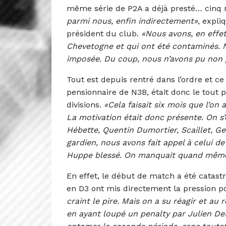
même série de P2A a déjà presté… cinq 
parmi nous, enfin indirectement»
, expli
président du club.
«Nous avons, en effet
Chevetogne et qui ont été contaminés. 
imposée. Du coup, nous n’avons pu non p
Tout est depuis rentré dans l’ordre et
pensionnaire de N3B, était donc le tout
divisions.
«Cela faisait six mois que l’on
La motivation était donc présente. On s’
Hébette, Quentin Dumortier, Scaillet, G
gardien, nous avons fait appel à celui d
Huppe blessé. On manquait quand même
En effet, le début de match a été catas
en D3 ont mis directement la pression 
craint le pire. Mais on a su réagir et au
en ayant loupé un penalty par Julien D