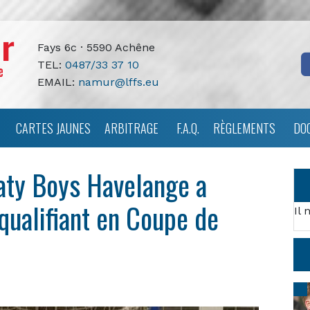
Fays 6c · 5590 Achêne
TEL:
0487/33 37 10
EMAIL:
namur@lffs.eu
CARTES JAUNES
ARBITRAGE
F.A.Q.
RÈGLEMENTS
DO
ty Boys Havelange a
qualifiant en Coupe de
Il 