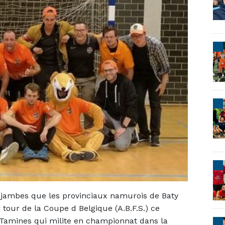
s jambes que les provinciaux namurois de Baty
tour de la Coupe d Belgique (A.B.F.S.) ce
 Tamines qui milite en championnat dans la