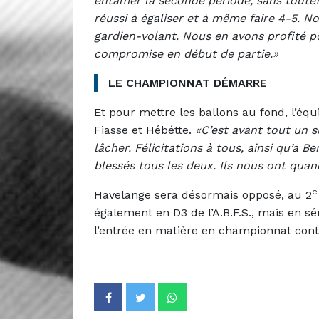
entamer la seconde période, sans toutefo
réussi à égaliser et à même faire 4-5. N
gardien-volant. Nous en avons profité po
compromise en début de partie.»
LE CHAMPIONNAT DÉMARRE
Et pour mettre les ballons au fond, l’équ
Fiasse et Hébétte.
«C’est avant tout un s
lâcher. Félicitations à tous, ainsi qu’a 
blessés tous les deux. Ils nous ont qu
e
Havelange sera désormais opposé, au 2
également en D3 de l’A.B.F.S., mais en sé
l’entrée en matière en championnat con