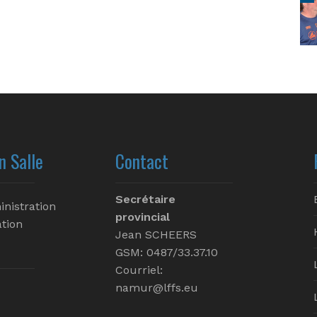
n Salle
Contact
Secrétaire
inistration
provincial
tion
Jean SCHEERS
GSM: 0487/33.37.10
Courriel:
namur@lffs.eu