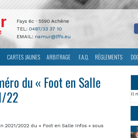
Fays 6c · 5590 Achêne
TEL:
0487/33 37 10
EMAIL:
namur@lffs.eu
CARTES JAUNES
ARBITRAGE
F.A.Q.
RÈGLEMENTS
DO
méro du « Foot en Salle
21/22
Il 
n 2021/2022 du « Foot en Salle Infos » sous