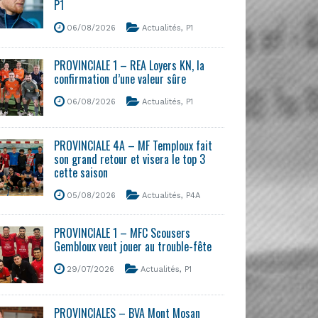
P1
06/08/2026
Actualités
,
P1
PROVINCIALE 1 – REA Loyers KN, la
confirmation d’une valeur sûre
06/08/2026
Actualités
,
P1
PROVINCIALE 4A – MF Temploux fait
son grand retour et visera le top 3
cette saison
05/08/2026
Actualités
,
P4A
PROVINCIALE 1 – MFC Scousers
Gembloux veut jouer au trouble-fête
29/07/2026
Actualités
,
P1
PROVINCIALES – BVA Mont Mosan