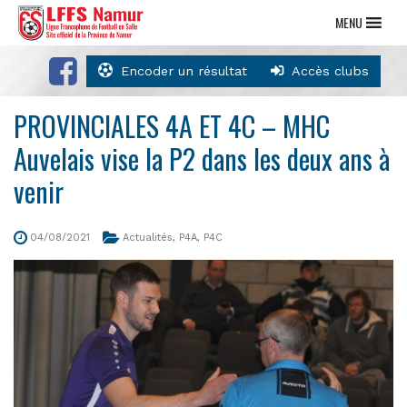
MENU
Encoder un résultat
Accès clubs
PROVINCIALES 4A ET 4C – MHC
Auvelais vise la P2 dans les deux ans à
venir
04/08/2021
Actualités
,
P4A
,
P4C