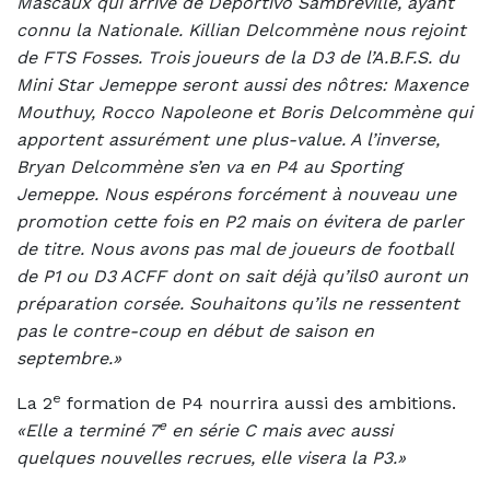
Mascaux qui arrive de Deportivo Sambreville, ayant
connu la Nationale. Killian Delcommène nous rejoint
de FTS Fosses. Trois joueurs de la D3 de l’A.B.F.S. du
Mini Star Jemeppe seront aussi des nôtres: Maxence
Mouthuy, Rocco Napoleone et Boris Delcommène qui
apportent assurément une plus-value. A l’inverse,
Bryan Delcommène s’en va en P4 au Sporting
Jemeppe. Nous espérons forcément à nouveau une
promotion cette fois en P2 mais on évitera de parler
de titre. Nous avons pas mal de joueurs de football
de P1 ou D3 ACFF dont on sait déjà qu’ils0 auront un
préparation corsée. Souhaitons qu’ils ne ressentent
pas le contre-coup en début de saison en
septembre.»
e
La 2
formation de P4 nourrira aussi des ambitions.
e
«Elle a terminé 7
en série C mais avec aussi
quelques nouvelles recrues, elle visera la P3.»