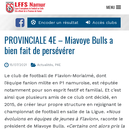
MENU
Encoder un résultat
Accès clubs
PROVINCIALE 4E – Miavoye Bulls a
bien fait de persévérer
15/07/2021
Actualités
,
P4E
Le club de football de Flavion-Morialmé, dont
l’équipe fanion milite en P1 namuroise, est réputée
notamment pour son esprit festif et familial. Et c’est
ainsi que plusieurs amis de ce club ont décidé, en
2015, de créer leur propre structure en rejoignant le
championnat de football en salle de la Ligue.
«Nous
évoluions en équipes de jeunes à Flavion»,
raconte le
président de Miavoye Bulls.
«Certains ont alors pris la