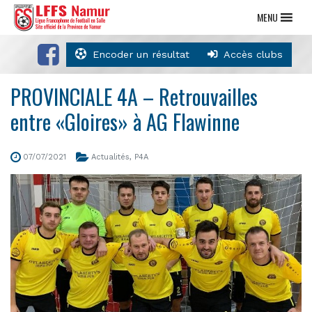
MENU
Encoder un résultat
Accès clubs
PROVINCIALE 4A – Retrouvailles
entre «Gloires» à AG Flawinne
07/07/2021
Actualités
,
P4A