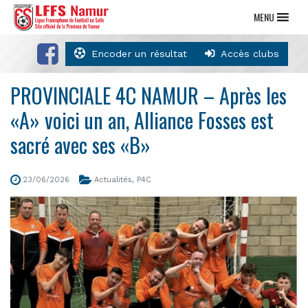
MENU
Encoder un résultat
Accès clubs
PROVINCIALE 4C NAMUR – Après les
«A» voici un an, Alliance Fosses est
sacré avec ses «B»
23/06/2026
Actualités
,
P4C