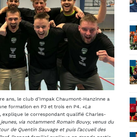
atre ans, le club d’Impak Chaumont-Hanzinne a
une formation en P3 et trois en P4.
«La
, explique le correspondant qualifié Charles-
 jeunes, via notamment Romain Bouvy, venus du
etour de Quentin Sauvage et puis l’accueil des