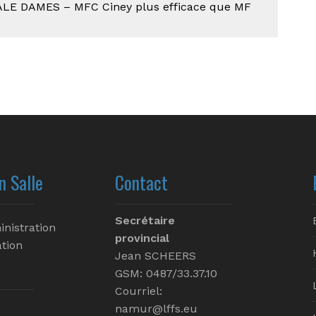
E DAMES – MFC Ciney plus efficace que MF
n Salle
Contact
Secrétaire
inistration
provincial
tion
Jean SCHEERS
GSM: 0487/33.37.10
Courriel:
namur@lffs.eu