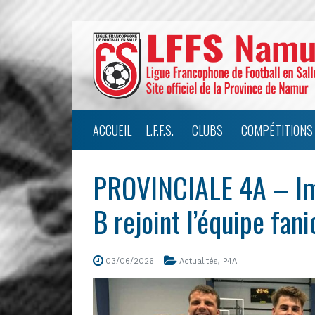
ACCUEIL
L.F.F.S.
CLUBS
COMPÉTITIONS
PROVINCIALE 4A – I
B rejoint l’équipe fan
03/06/2026
Actualités
,
P4A