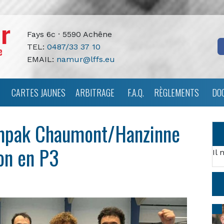
Fays 6c · 5590 Achêne
TEL:
0487/33 37 10
EMAIL:
namur@lffs.eu
CARTES JAUNES
ARBITRAGE
F.A.Q.
RÈGLEMENTS
DO
mpak Chaumont/Hanzinne
ion en P3
Il 