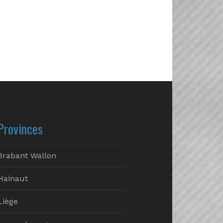
Provinces
Brabant Wallon
Hainaut
Liège