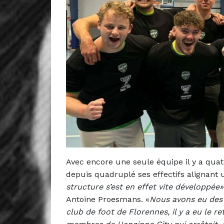
Avec encore une seule équipe il y a qu
depuis quadruplé ses effectifs alignant 
structure s’est en effet vite développée»
Antoine Proesmans. «
Nous avons eu des
club de foot de Florennes, il y a eu le r