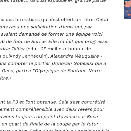
ef, l’aspect familial explique en grande partie
ne des formations qui s’est offert un titre. Celui
ons reçu une sollicitation d’amis qui, par
s avaient demandé de former une équipe voici
b de foot de Surice. Elle n’a fait que progresser
e
dric Tallier
(ndlr : 2
meilleur buteur de
ns qu’Andy Jennequin)
, Alexandre Wauquaire -
, sans compter le portier Donovan Gobeaux qui a
 Daco, parti à l’Olympique de Sautour. Notre
itre.»
ent la P3 et l’ont obtenue. Cela s’est concrétisé
lâchement compréhensible avec deux revers pour
 avions toujours un point d’avance sur Boca
en quart de finale de la coupe par le futur