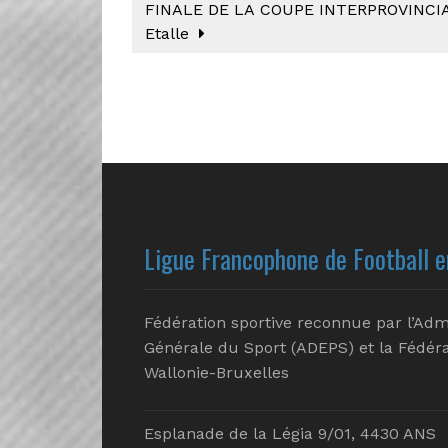
FINALE DE LA COUPE INTERPROVINCIAL
Etalle
Ligue Francophone de Football e
Fédération sportive reconnue par l’Adm
Générale du Sport (ADEPS) et la Fédéra
Wallonie-Bruxelles
Esplanade de la Légia 9/01, 4430 ANS