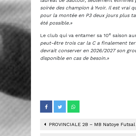
lauréat de Sautour, seulement éliminés po
soirée des champion à Yvoir. Il est vrai 
pour la montée en P3 deux jours plus tard
été possible.»
e
Le club qui va entamer sa 10
saison au
peut-être trois car la C a finalement te
devrait conserver en 2026/2027 son group
disponible en cas de besoin.»
PROVINCIALE 2B – MB Natoye Futsal