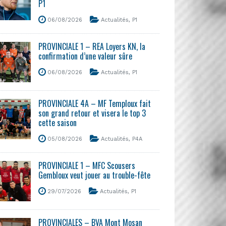
P1
06/08/2026
Actualités
,
P1
PROVINCIALE 1 – REA Loyers KN, la
confirmation d’une valeur sûre
06/08/2026
Actualités
,
P1
PROVINCIALE 4A – MF Temploux fait
son grand retour et visera le top 3
cette saison
05/08/2026
Actualités
,
P4A
PROVINCIALE 1 – MFC Scousers
Gembloux veut jouer au trouble-fête
29/07/2026
Actualités
,
P1
PROVINCIALES – BVA Mont Mosan