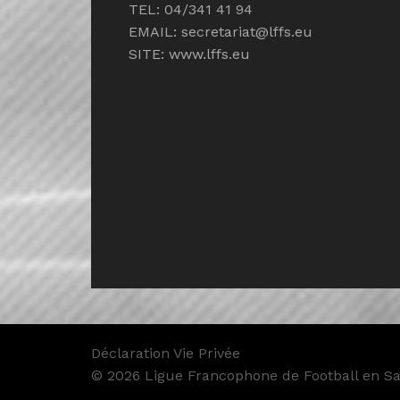
TEL: 04/341 41 94
EMAIL:
secretariat@lffs.eu
SITE:
www.lffs.eu
Déclaration Vie Privée
© 2026 Ligue Francophone de Football en Sal