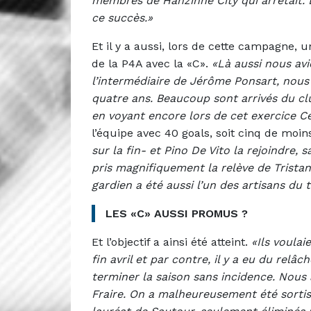
membres de Hanzinne City qui arrêtait. Br
ce succès.»
Et il y a aussi, lors de cette campagne, u
de la P4A avec la «C».
«Là aussi nous avi
l’intermédiaire de Jérôme Ponsart, nou
quatre ans. Beaucoup sont arrivés du clu
en voyant encore lors de cet exercice Ce
l’équipe avec 40 goals, soit cinq de moi
sur la fin- et Pino De Vito la rejoindre
pris magnifiquement la relève de Tristan
gardien a été aussi l’un des artisans du t
LES «C» AUSSI PROMUS ?
Et l’objectif a ainsi été atteint.
«Ils voulai
fin avril et par contre, il y a eu du re
terminer la saison sans incidence. Nous
Fraire. On a malheureusement été sortis 