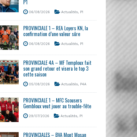
P1
06/08/2026
Actualités
,
P1
PROVINCIALE 1 – REA Loyers KN, la
confirmation d’une valeur sûre
06/08/2026
Actualités
,
P1
PROVINCIALE 4A – MF Temploux fait
son grand retour et visera le top 3
cette saison
05/08/2026
Actualités
,
P4A
PROVINCIALE 1 – MFC Scousers
Gembloux veut jouer au trouble-fête
29/07/2026
Actualités
,
P1
PROVINCIALES – BVA Mont Mosan