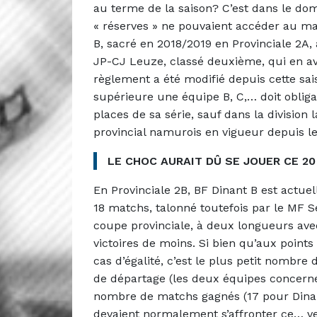
au terme de la saison? C’est dans le dom
« réserves » ne pouvaient accéder au ma
B, sacré en 2018/2019 en Provinciale 2A, 
JP-CJ Leuze, classé deuxième, qui en ava
règlement a été modifié depuis cette sais
supérieure une équipe B, C,… doit oblig
places de sa série, sauf dans la division 
provincial namurois en vigueur depuis le
LE CHOC AURAIT DÛ SE JOUER CE 2
En Provinciale 2B, BF Dinant B est actue
18 matchs, talonné toutefois par le MF Se
coupe provinciale, à deux longueurs ave
victoires de moins. Si bien qu’aux poin
cas d’égalité, c’est le plus petit nombre d
de départage (les deux équipes concerné
nombre de matchs gagnés (17 pour Dinant
devaient normalement s’affronter ce… 