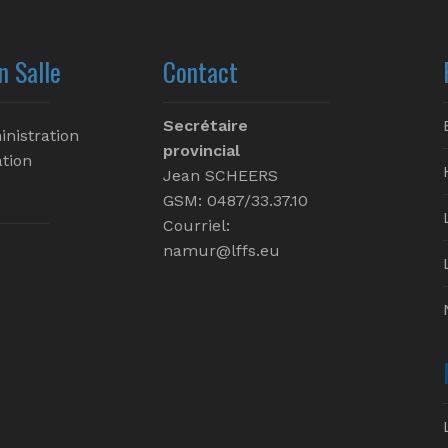
n Salle
Contact
Secrétaire
inistration
provincial
tion
Jean SCHEERS
GSM: 0487/33.37.10
Courriel:
namur@lffs.eu