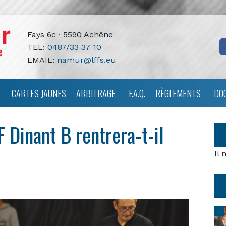
Fays 6c · 5590 Achêne
TEL:
0487/33 37 10
EMAIL:
namur@lffs.eu
CARTES JAUNES
ARBITRAGE
F.A.Q.
RÈGLEMENTS
DO
Dinant B rentrera-t-il
Il 