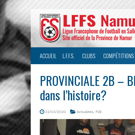
ACCUEIL
L.F.F.S.
CLUBS
COMPÉTITIONS
PROVINCIALE 2B – BF 
dans l’histoire?
22/03/2020
Actualités
,
P2B