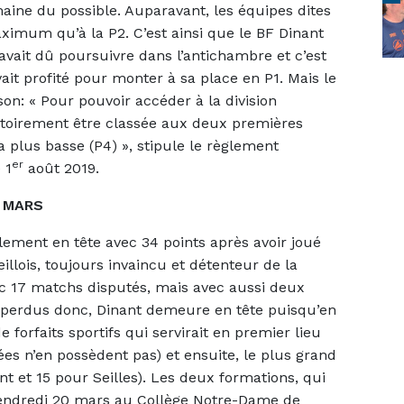
aine du possible. Auparavant, les équipes dites
ximum qu’à la P2. C’est ainsi que le BF Dinant
avait dû poursuivre dans l’antichambre et c’est
it profité pour monter à sa place en P1. Mais le
on: « Pour pouvoir accéder à la division
atoirement être classée aux deux premières
la plus basse (P4) », stipule le règlement
er
 1
août 2019.
0 MARS
llement en tête avec 34 points après avoir joué
illois, toujours invaincu et détenteur de la
c 17 matchs disputés, mais avec aussi deux
ts perdus donc, Dinant demeure en tête puisqu’en
e forfaits sportifs qui servirait en premier lieu
es n’en possèdent pas) et ensuite, le plus grand
 et 15 pour Seilles). Les deux formations, qui
vendredi 20 mars au Collège Notre-Dame de