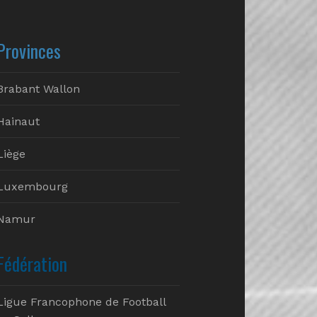
Provinces
Brabant Wallon
Hainaut
Liège
Luxembourg
Namur
Fédération
Ligue Francophone de Football