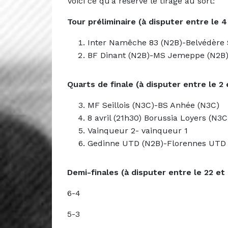
Voici ce qu’a réservé le tirage au sort:
Tour préliminaire (à disputer entre le 4
Inter Namêche 83 (N2B)-Belvédère 
BF Dinant (N2B)-MS Jemeppe (N2B
Quarts de finale (à disputer entre le 2 e
MF Seillois (N3C)-BS Anhée (N3C)
8 avril (21h30) Borussia Loyers (N3
Vainqueur 2- vainqueur 1
Gedinne UTD (N2B)-Florennes UTD 
Demi-finales (à disputer entre le 22 et 
6-4
5-3