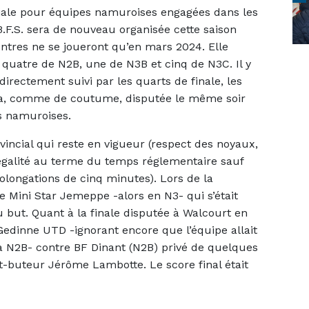
ciale pour équipes namuroises engagées dans les
B.F.S. sera de nouveau organisée cette saison
tres ne se joueront qu’en mars 2024. Elle
 quatre de N2B, une de N3B et cinq de N3C. Il y
irectement suivi par les quarts de finale, les
sera, comme de coutume, disputée le même soir
es namuroises.
vincial qui reste en vigueur (respect des noyaux,
’égalité au terme du temps réglementaire sauf
prolongations de cinq minutes). Lors de la
e Mini Star Jemeppe -alors en N3- qui s’était
 but. Quant à la finale disputée à Walcourt en
 Gedinne UTD -ignorant encore que l’équipe allait
a N2B- contre BF Dinant (N2B) privé de quelques
t-buteur Jérôme Lambotte. Le score final était