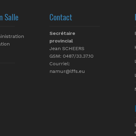
n Salle
Contact
Secrétaire
inistration
provincial
tion
Jean SCHEERS
GSM: 0487/33.37.10
Courriel:
namur@lffs.eu