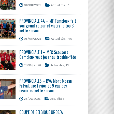
06/08/2026
Actualités
,
P1
PROVINCIALE 4A – MF Temploux fait
son grand retour et visera le top 3
cette saison
05/08/2026
Actualités
,
P4A
PROVINCIALE 1 – MFC Scousers
Gembloux veut jouer au trouble-fête
29/07/2026
Actualités
,
P1
PROVINCIALES – BVA Mont Mosan
Futsal, une fusion et 9 équipes
inscrites cette saison
28/07/2026
Actualités
COUPE DE BELGIQUE URBSFA