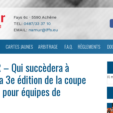
Fays 6c · 5590 Achêne
TEL:
0487/33 37 10
EMAIL:
namur@lffs.eu
CARTES JAUNES
ARBITRAGE
F.A.Q.
RÈGLEMENTS
DO
– Qui succèdera à
a 3e édition de la coupe
Il 
 pour équipes de