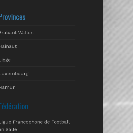
Provinces
Brabant Wallon
Hainaut
Liège
Luxembourg
Namur
Fédération
Ligue Francophone de Football
en Salle