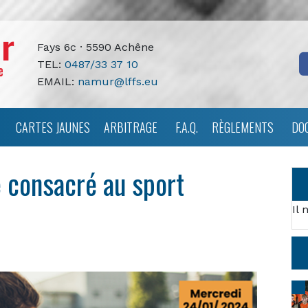
Fays 6c · 5590 Achêne
TEL:
0487/33 37 10
EMAIL:
namur@lffs.eu
CARTES JAUNES
ARBITRAGE
F.A.Q.
RÈGLEMENTS
DO
e consacré au sport
Il 