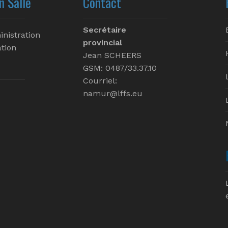
n Salle
Contact
Secrétaire
inistration
provincial
tion
Jean SCHEERS
GSM: 0487/33.37.10
Courriel:
namur@lffs.eu