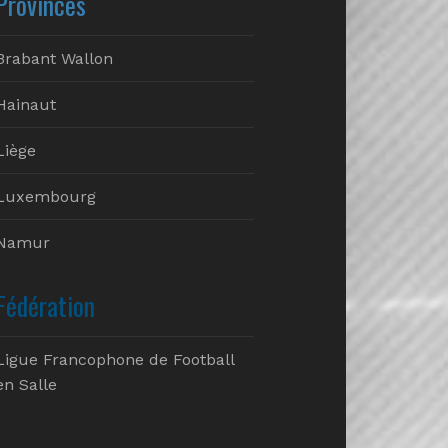
Provinces
Brabant Wallon
Hainaut
Liège
Luxembourg
Namur
Fédération
Ligue Francophone de Football
en Salle