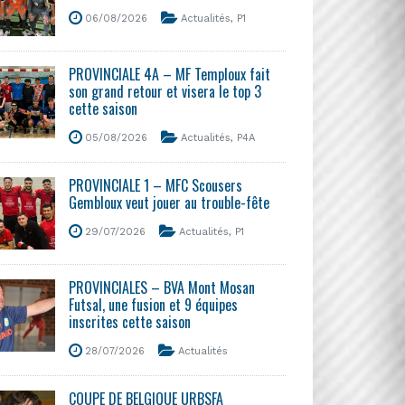
06/08/2026
Actualités
,
P1
PROVINCIALE 4A – MF Temploux fait
son grand retour et visera le top 3
cette saison
05/08/2026
Actualités
,
P4A
PROVINCIALE 1 – MFC Scousers
Gembloux veut jouer au trouble-fête
29/07/2026
Actualités
,
P1
PROVINCIALES – BVA Mont Mosan
Futsal, une fusion et 9 équipes
inscrites cette saison
28/07/2026
Actualités
COUPE DE BELGIQUE URBSFA