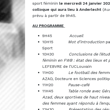
sport féminin
le mercredi 24 janvier 202
colloque qui aura lieu à Anderlecht
(Au
prévu à partir de 9h45.
AU PROGRAMME
9H45
Accueil
10H15
Mot d’introduction
pa
Sport
10H30
Conclusions de l’étud
féminin en FWB : état des lieux et p
LEFEBVRE de l’UCLouvain
11H00
Le football des femme
AZAD, Docteure en Sciences politiq
11H20
Pause-café
11H45
Table ronde avec Géra
Azad, deux sportives de haut nivea
des femmes ayant répondu à l’enq
12H30
Présentation des rés