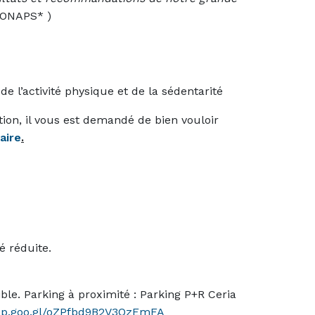
ONAPS* )
e l’activité physique et de la sédentarité
ion, il vous est demandé de bien vouloir
aire
.
é réduite.
ble. Parking à proximité : Parking P+R Ceria
app.goo.gl/oZPfbd9B2V3QzEmFA