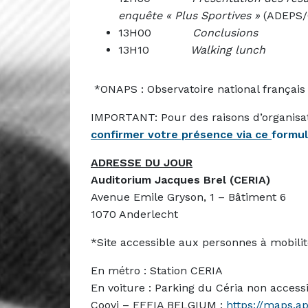
enquête « Plus Sportives »
(ADEPS/
13H00
Conclusions
13H10
Walking lunch
*ONAPS : Observatoire national français d
IMPORTANT: Pour des raisons d’organisat
confirmer votre présence via ce
formul
ADRESSE DU JOUR
Auditorium Jacques Brel (CERIA)
Avenue Emile Gryson, 1 – Bâtiment 6
1070 Anderlecht
*Site accessible aux personnes à mobilit
En métro : Station CERIA
En voiture : Parking du Céria non accessi
Coovi – EFFIA BELGIUM :
https://maps.