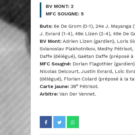
BV MONT: 2
MFC SOUGNE: 5
Buts:
6e De Grom (0-1), 24e J. Mayanga (1-
J. Evrard (1-4), 48e Lizen (2-4), 49e De G
BV Mont:
Adrien Lizen (gardien), Loris S
Svianoslav Plakhotnikov, Medhy Pétrisot, 
Daffe (délégué), Gaëtan Daffe (préposé à l
MFC Sougné:
Dorian Flagothier (gardien)
Nicolas Delcourt, Justin Evrard, Loïc Evr
(délégué), Florian Colard (préposé à la ta
e
Carte jaune:
38
Pétrisot.
Arbitre:
Van Der Vennet.