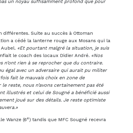
t pas un noyau suffisamment profond que pour
 différentes. Suite au succès à Ottoman
mation a cédé la lanterne rouge aux Mosans qui la
t Aubel.
«Et pourtant malgré la situation, je suis
onfiait le coach des locaux Didier André.
«Nos
s n’ont rien à se reprocher que du contraire.
u égal avec un adversaire qui aurait pu militer
fois fait le mauvais choix en zone de
r le reste, nous n’avons certainement pas été
nt illustrés et celui de Sougné a bénéficié aussi
lement joué sur des détails. Je reste optimiste
auvera.»
e
lle Wanze (6
) tandis que MFC Sougné recevra