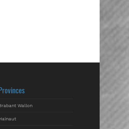
Provinces
Brabant Wallon
Hainaut