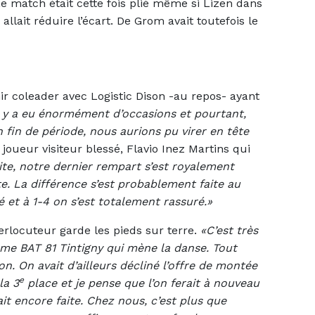
 Le match était cette fois plié même si Lizen dans
llait réduire l’écart. De Grom avait toutefois le
r coleader avec Logistic Dison -au repos- ayant
l y a eu énormément d’occasions et pourtant,
 fin de période, nous aurions pu virer en tête
e joueur visiteur blessé, Flavio Inez Martins qui
ite, notre dernier rempart s’est royalement
te. La différence s’est probablement faite au
éré et à 1-4 on s’est totalement rassuré.»
erlocuteur garde les pieds sur terre.
«C’est très
ême BAT 81 Tintigny qui mène la danse. Tout
ion. On avait d’ailleurs décliné l’offre de montée
e
la 3
place et je pense que l’on ferait à nouveau
ait encore faite. Chez nous, c’est plus que