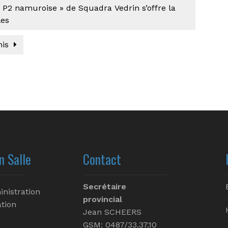
P2 namuroise » de Squadra Vedrin s’offre la
les
mis
n Salle
Contact
Secrétaire
inistration
provincial
tion
Jean SCHEERS
GSM: 0487/33.37.10