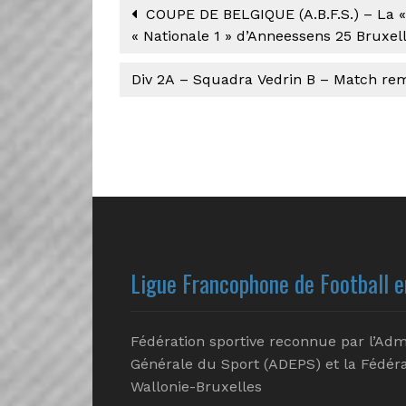
COUPE DE BELGIQUE (A.B.F.S.) – La « 
« Nationale 1 » d’Anneessens 25 Bruxel
Div 2A – Squadra Vedrin B – Match re
Ligue Francophone de Football e
Fédération sportive reconnue par l’Adm
Générale du Sport (ADEPS) et la Fédéra
Wallonie-Bruxelles