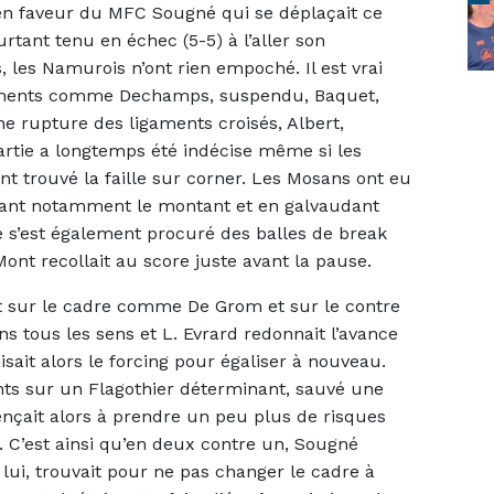
 en faveur du MFC Sougné qui se déplaçait ce
rtant tenu en échec (5-5) à l’aller son
s, les Namurois n’ont rien empoché. Il est vrai
léments comme Dechamps, suspendu, Baquet,
e rupture des ligaments croisés, Albert,
artie a longtemps été indécise même si les
t trouvé la faille sur corner. Les Mosans ont eu
ouvant notamment le montant et en galvaudant
 s’est également procuré des balles de break
ont recollait au score juste avant la pause.
ait sur le cadre comme De Grom et sur le contre
ns tous les sens et L. Evrard redonnait l’avance
isait alors le forcing pour égaliser à nouveau.
nts sur un Flagothier déterminant, sauvé une
nçait alors à prendre un peu plus de risques
s. C’est ainsi qu’en deux contre un, Sougné
 lui, trouvait pour ne pas changer le cadre à