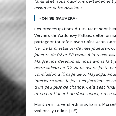
familial et nous n’aurions certainemen
assumer cette division.»
«ON SE SAUVERA»
Les préoccupations du BV Mont sont bien
Verviers de Wallons-y Fallais, cette for
partagent toutefois avec Saint-Jean-Sar
fier de la prestation de mes joueurs»
, c
joueurs de P2 et P3 venus à la rescousse
Malgré nos défections, nous avons fait je
cette saison en D2. Nous avons juste par
conclusion à l’image de J. Mayanga. Pou
inférieurs dans le jeu. Les gardiens se so
d’un peu plus de chance. Cela s’est fina
et en continuant de s’accrocher, on se s
Mont s’en ira vendredi prochain à Marsei
e
Wallons-y Fallais (11
).