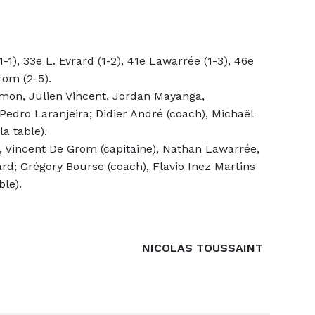
1), 33e L. Evrard (1-2), 41e Lawarrée (1-3), 46e
rom (2-5).
imon, Julien Vincent, Jordan Mayanga,
Pedro Laranjeira; Didier André (coach), Michaël
a table).
, Vincent De Grom (capitaine), Nathan Lawarrée,
ard; Grégory Bourse (coach), Flavio Inez Martins
ble).
NICOLAS TOUSSAINT