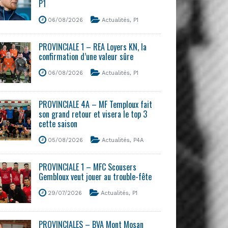
P1
06/08/2026
Actualités
,
P1
PROVINCIALE 1 – REA Loyers KN, la
confirmation d’une valeur sûre
06/08/2026
Actualités
,
P1
PROVINCIALE 4A – MF Temploux fait
son grand retour et visera le top 3
cette saison
05/08/2026
Actualités
,
P4A
PROVINCIALE 1 – MFC Scousers
Gembloux veut jouer au trouble-fête
29/07/2026
Actualités
,
P1
PROVINCIALES – BVA Mont Mosan