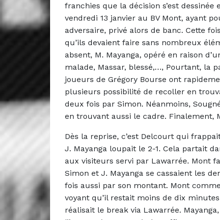
franchies que la décision s’est dessinée
vendredi 13 janvier au BV Mont, ayant pou
adversaire, privé alors de banc. Cette foi
qu’ils devaient faire sans nombreux é
absent, M. Mayanga, opéré en raison d’un
malade, Massar, blessé,…, Pourtant, la p
joueurs de Grégory Bourse ont rapidemen
plusieurs possibilité de recoller en tr
deux fois par Simon. Néanmoins, Sougné
en trouvant aussi le cadre. Finalement, M
Dès la reprise, c’est Delcourt qui frapp
J. Mayanga loupait le 2-1. Cela partait da
aux visiteurs servi par Lawarrée. Mont fa
Simon et J. Mayanga se cassaient les de
fois aussi par son montant. Mont comme
voyant qu’il restait moins de dix minute
réalisait le break via Lawarrée. Mayanga,