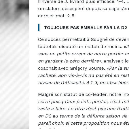
l’inverse de J. Evrard plus efficace: 1-4.
un slalom désespéré depuis sa cage s’en a
dernier mot: 2-5.
TOUJOURS PAS EMBALLE PAR LA D2
Ce succès permettait à Sougné de deveni
toutefois disputé un match de moins.
«I
sans un petite erreur de notre portier en
en gardant le zéro derrière»
, analysait l
coachait avec Grégory Bourse.
«Par la su
racheté. Son vis-à-vis n’a pas été en res
niveau de l’efficacité. A 1-3, on s’est lib
Malgré son statut de co-leader, notre int
serré puisqu’aux points perdus, c’est m
reste à faire. Le titre n’est pas une fixat
en D2 au terme de la défunte saison via 
pareil choix si cette proposition nous ét