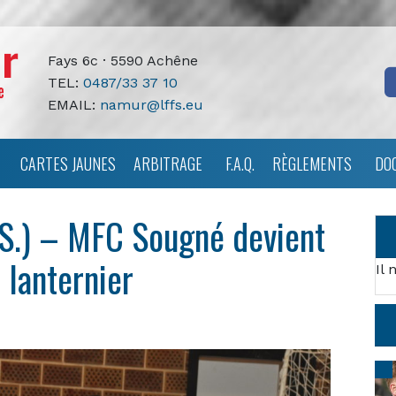
Fays 6c · 5590 Achêne
TEL:
0487/33 37 10
EMAIL:
namur@lffs.eu
CARTES JAUNES
ARBITRAGE
F.A.Q.
RÈGLEMENTS
DO
S.) – MFC Sougné devient
 lanternier
Il 