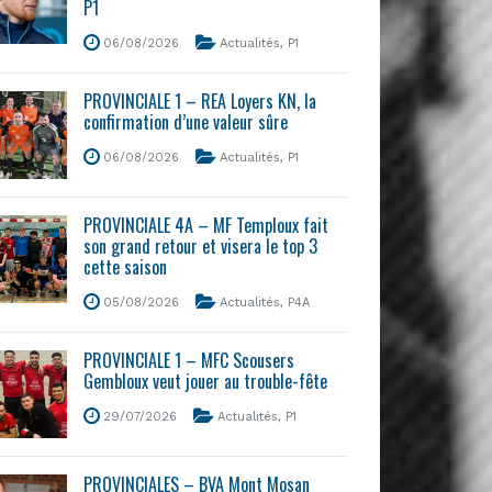
P1
06/08/2026
Actualités
,
P1
PROVINCIALE 1 – REA Loyers KN, la
confirmation d’une valeur sûre
06/08/2026
Actualités
,
P1
PROVINCIALE 4A – MF Temploux fait
son grand retour et visera le top 3
cette saison
05/08/2026
Actualités
,
P4A
PROVINCIALE 1 – MFC Scousers
Gembloux veut jouer au trouble-fête
29/07/2026
Actualités
,
P1
PROVINCIALES – BVA Mont Mosan