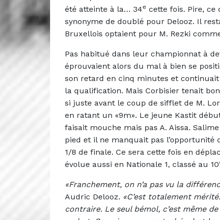
e
été atteinte à la… 34
cette fois. Pire, c
synonyme de doublé pour Delooz. Il restai
Bruxellois optaient pour M. Rezki comme
Pas habitué dans leur championnat à dev
éprouvaient alors du mal à bien se posit
son retard en cinq minutes et continuait
la qualification. Mais Corbisier tenait bo
si juste avant le coup de sifflet de M. L
en ratant un «9m». Le jeune Kastit débuta
faisait mouche mais pas A. Aissa. Salime 
pied et il ne manquait pas l’opportunité 
1/8 de finale. Ce sera cette fois en dépl
évolue aussi en Nationale 1, classé au 10
«Franchement, on n’a pas vu la différen
Audric Delooz.
«C’est totalement mérité
contraire. Le seul bémol, c’est même de 