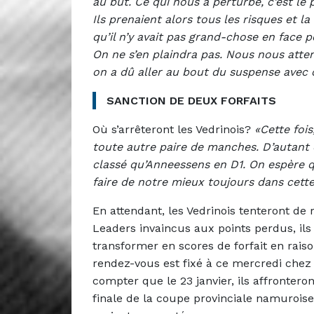
au but. Ce qui nous a perturbé, c’est le
Ils prenaient alors tous les risques et l
qu’il n’y avait pas grand-chose en face
On ne s’en plaindra pas. Nous nous att
on a dû aller au bout du suspense avec c
SANCTION DE DEUX FORFAITS
Où s’arrêteront les Vedrinois?
«Cette fois
toute autre paire de manches. D’autant 
classé qu’Anneessens en D1. On espère 
faire de notre mieux toujours dans cett
En attendant, les Vedrinois tenteront de
Leaders invaincus aux points perdus, ils
transformer en scores de forfait en raiso
rendez-vous est fixé à ce mercredi chez
compter que le 23 janvier, ils affrontero
finale de la coupe provinciale namuroise