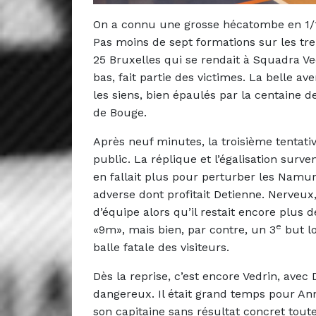
On a connu une grosse hécatombe en 1/16 
Pas moins de sept formations sur les tre
25 Bruxelles qui se rendait à Squadra V
bas, fait partie des victimes. La belle 
les siens, bien épaulés par la centaine d
de Bouge.
Après neuf minutes, la troisième tentativ
public. La réplique et l’égalisation surve
en fallait plus pour perturber les Namu
adverse dont profitait Detienne. Nerveux, 
d’équipe alors qu’il restait encore plus 
e
«9m», mais bien, par contre, un 3
but lo
balle fatale des visiteurs.
Dès la reprise, c’est encore Vedrin, avec
dangereux. Il était grand temps pour Ann
son capitaine sans résultat concret toute