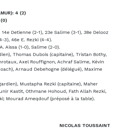
UR): 4 (2)
(0)
), 14e Detienne (2-1), 23e Salime (3-1), 38e Delooz
4-3), 46e E. Rezki (4-4).
A. Aissa (1-0), Salime (2-0).
ien), Thomas Dubois (capitaine), Tristan Bothy,
rotaux, Axel Rouffignon, Achraf Salime, Kévin
(coach), Arnaud Debehogne (délégué), Maxime
gardien), Mustapha Rezki (capitaine), Maher
nir Kastit, Othmane Hohoud, Fath Allah Rezki,
ki; Mourad Ameqdouf (préposé à la table).
NICOLAS TOUSSAINT