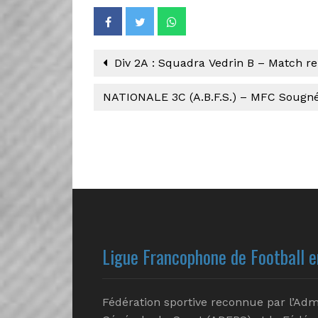
Div 2A : Squadra Vedrin B – Match r
NATIONALE 3C (A.B.F.S.) – MFC Sougné
Ligue Francophone de Football e
Fédération sportive reconnue par l’Adm