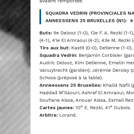
avaient remportée.
SQUADRA VEDRIN (PROVINCIALES NAM
ANNEESSENS 25 BRUXELLES (N1): 4 
Buts:
9e Delooz (1-0), 12e F. A. Rezki (1-1
(4-1), 41e El Amraoui (4-2), 43e M. Rezki (
Tirs aux but:
Kastit (0-0), Detienne (1-0), 
Squadra Vedrin:
Benjamin Corbisier (gard
Audric Delooz, Kim Detienne, Emelin Hen
Vanuytrecht (gardien); Jérémie Deroisy 
Schoos (préposé à la table).
Anneessens 25 Bruxelles:
Khalid Nafil (
Haddad M’Saouri, Ashraf El Amraoui, Mou
Soufiane Aissa, Anouar Aissa, Esmail Rez
e
e
Cartes jaunes:
10
E. Rezki, 41
Dubois.
Arbitre:
Lorand.