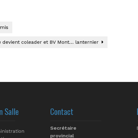
emis
 devient coleader et BV Mont… lanternier
n Salle
Contact
Secrétaire
inistration
provincial