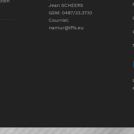
tion
Jean SCHEERS
GSM: 0487/33.37.10
Courriel:
namur@lffs.eu