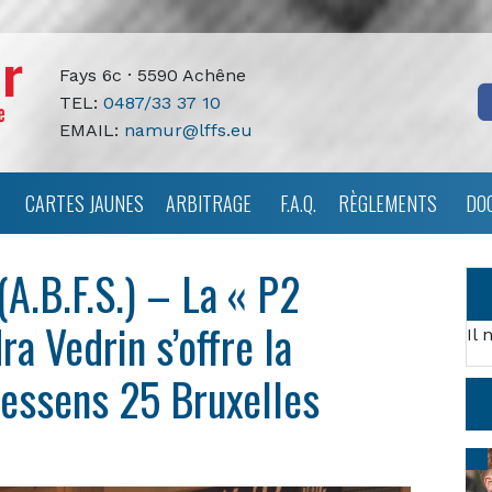
Fays 6c · 5590 Achêne
TEL:
0487/33 37 10
EMAIL:
namur@lffs.eu
CARTES JAUNES
ARBITRAGE
F.A.Q.
RÈGLEMENTS
DO
.B.F.S.) – La « P2
a Vedrin s’offre la
Il 
eessens 25 Bruxelles