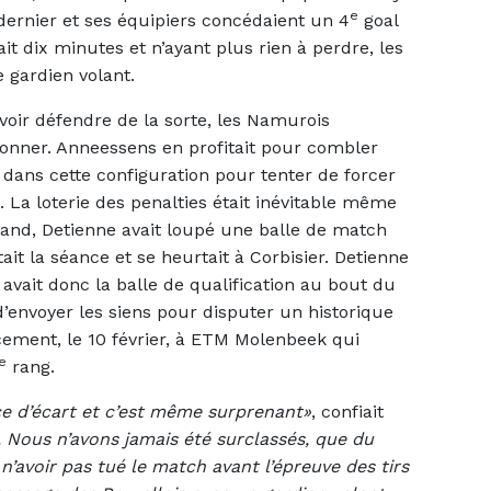
e
e dernier et ses équipiers concédaient un 4
goal
t dix minutes et n’ayant plus rien à perdre, les
 gardien volant.
oir défendre de la sorte, les Namurois
ionner. Anneessens en profitait pour combler
 dans cette configuration pour tenter de forcer
n. La loterie des penalties était inévitable même
orand, Detienne avait loupé une balle de match
it la séance et se heurtait à Corbisier. Detienne
avait donc la balle de qualification au bout du
d’envoyer les siens pour disputer un historique
acement, le 10 février, à ETM Molenbeek qui
e
rang.
ce d’écart et c’est même surprenant»
, confiait
. Nous n’avons jamais été surclassés, que du
n’avoir pas tué le match avant l’épreuve des tirs