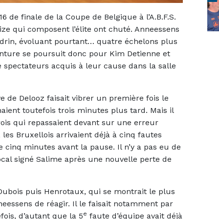
de finale de la Coupe de Belgique à l’A.B.F.S.
ize qui composent l’élite ont chuté. Anneessens
edrin, évoluant pourtant… quatre échelons plus
aventure se poursuit donc pour Kim Detienne et
e spectateurs acquis à leur cause dans la salle
e de Delooz faisait vibrer un première fois le
naient toutefois trois minutes plus tard. Mais il
rois qui repassaient devant sur une erreur
les Bruxellois arrivaient déjà à cinq fautes
de cinq minutes avant la pause. Il n’y a pas eu de
cal signé Salime après une nouvelle perte de
 Dubois puis Henrotaux, qui se montrait le plus
eessens de réagir. Il le faisait notamment par
e
fois, d’autant que la 5
faute d’équipe avait déjà