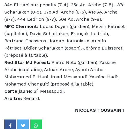
34e El Hani sur penalty (7-4), 35e Ad. Arche (7-5), 37e
Scharlaken (8-5), 37e Ad. Arche (8-6), 41e Ay. Arche
(8-7), 44e Ledrich (9-7), 50e Ad. Arche (9-8).
MFC Clermont:
Lucas Doyen (gardien), Melvin Pétrisot
(capitaine), David Scharlaken, François Ledrich,
Bertrand Goossens, Jordan Jounniaux, Austin
Pétrisot; Didier Scharlaken (coach), Jérôme Buisseret
(préposé à la table).
Red Star MJ Forest:
Pietro Noto (gardien), Yassine
Arche (capitaine), Adnan Arche, Ayoub Arche,
Mohammed El Hani, Imad Messaoudi, Yassine Hadi;
Mohamed Chenguiti (préposé à la table).
e
Carte jaune:
3
Messaoudi.
Arbitre:
Renard.
NICOLAS TOUSSAINT