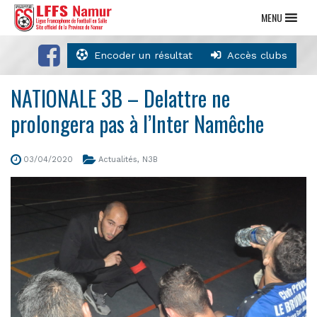
MENU
Encoder un résultat
Accès clubs
NATIONALE 3B – Delattre ne
prolongera pas à l’Inter Namêche
03/04/2020
Actualités
,
N3B