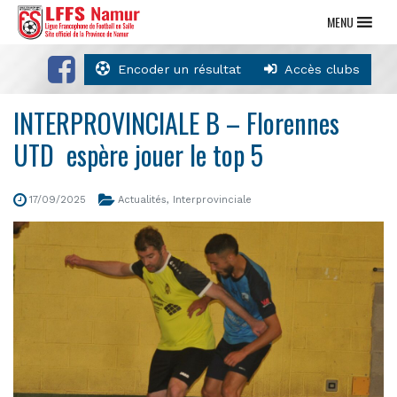
MENU
Encoder un résultat
Accès clubs
INTERPROVINCIALE B – Florennes
UTD espère jouer le top 5
17/09/2025
Actualités
,
Interprovinciale