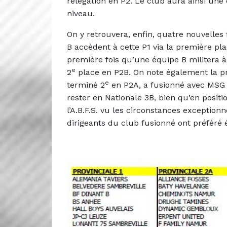
relégation en P2. Le club aura ainsi un
niveau.
On y retrouvera, enfin, quatre nouvelles
B accèdent à cette P1 via la première pl
première fois qu’une équipe B militera à 
e
2
place en P2B. On note également la pré
e
terminé 2
en P2A, a fusionné avec MSG 
rester en Nationale 3B, bien qu’en positi
l’A.B.F.S. vu les circonstances exception
dirigeants du club fusionné ont préféré 