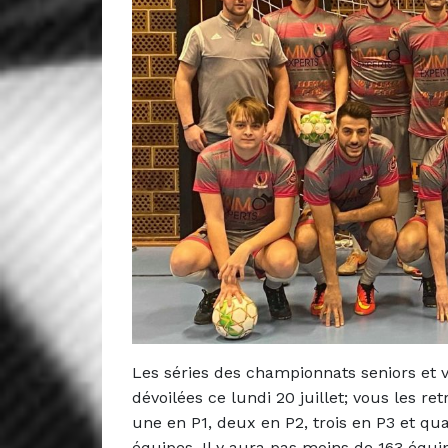
Les séries des championnats seniors et 
dévoilées ce lundi 20 juillet; vous les 
une en P1, deux en P2, trois en P3 et qu
équipes. Il y aura pas moins de 163 équi