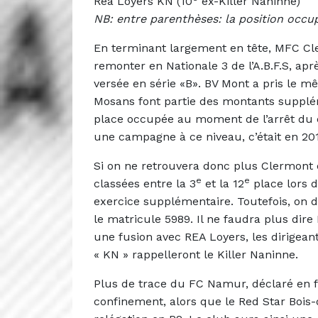
Rea Loyers KN (10
ex-Killer Naninne)
NB: entre parenthèses: la position occup
En terminant largement en tête, MFC Cle
remonter en Nationale 3 de l’A.B.F.S, apr
versée en série «B». BV Mont a pris le m
Mosans font partie des montants supplém
place occupée au moment de l’arrêt du c
une campagne à ce niveau, c’était en 20
Si on ne retrouvera donc plus Clermont et
e
e
classées entre la 3
et la 12
place lors 
exercice supplémentaire. Toutefois, on 
le matricule 5989. Il ne faudra plus dire
une fusion avec REA Loyers, les dirigea
« KN » rappelleront le Killer Naninne.
Plus de trace du FC Namur, déclaré en f
confinement, alors que le Red Star Bois-de