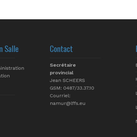
n Salle
Contact
Secrétaire
inistration
provincial
tion
Jean SCHEERS
GSM: 0487/33.37.10
Courriel:
namur@lffs.eu