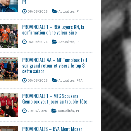
P1
06/08/2026
Actualités
,
P1
PROVINCIALE 1 – REA Loyers KN, la
confirmation d’une valeur sûre
06/08/2026
Actualités
,
P1
PROVINCIALE 4A – MF Temploux fait
son grand retour et visera le top 3
cette saison
05/08/2026
Actualités
,
P4A
PROVINCIALE 1 – MFC Scousers
Gembloux veut jouer au trouble-fête
29/07/2026
Actualités
,
P1
PROVINCIALES – BVA Mont Mosan