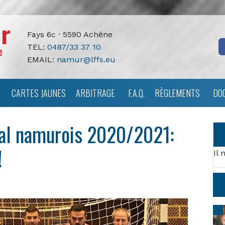
Fays 6c · 5590 Achêne
TEL:
0487/33 37 10
EMAIL:
namur@lffs.eu
CARTES JAUNES
ARBITRAGE
F.A.Q.
RÈGLEMENTS
DO
al namurois 2020/2021:
!
Il 