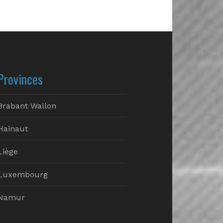
Provinces
Brabant Wallon
Hainaut
Liège
Luxembourg
Namur