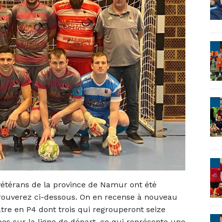
vétérans de la province de Namur ont été
retrouverez ci-dessous. On en recense à nouveau
atre en P4 dont trois qui regrouperont seize
pes sur la ligne de départ, ce qui représente une