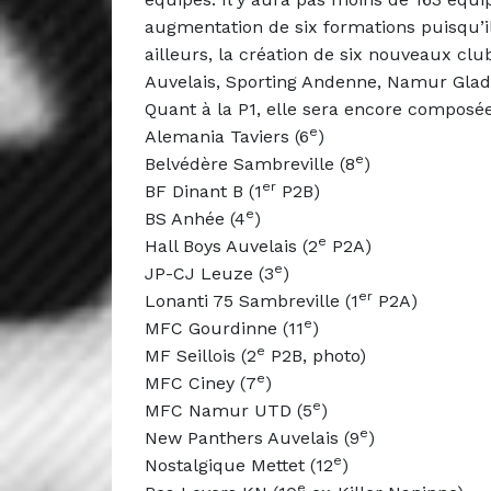
augmentation de six formations puisqu’il
ailleurs, la création de six nouveaux cl
Auvelais, Sporting Andenne, Namur Glad
Quant à la P1, elle sera encore composé
e
Alemania Taviers (6
)
e
Belvédère Sambreville (8
)
er
BF Dinant B (1
P2B)
e
BS Anhée (4
)
e
Hall Boys Auvelais (2
P2A)
e
JP-CJ Leuze (3
)
er
Lonanti 75 Sambreville (1
P2A)
e
MFC Gourdinne (11
)
e
MF Seillois (2
P2B, photo)
e
MFC Ciney (7
)
e
MFC Namur UTD (5
)
e
New Panthers Auvelais (9
)
e
Nostalgique Mettet (12
)
e