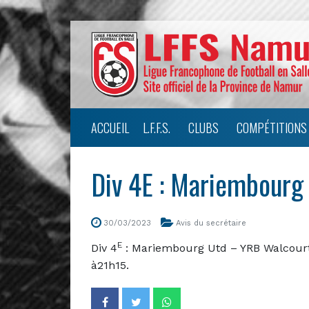
ACCUEIL
L.F.F.S.
CLUBS
COMPÉTITIONS
Div 4E : Mariembourg
30/03/2023
Avis du secrétaire
E
Div 4
: Mariembourg Utd – YRB Walcourt
à21h15.