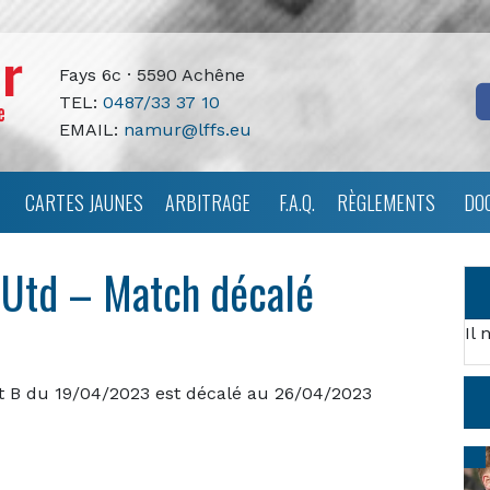
Fays 6c · 5590 Achêne
TEL:
0487/33 37 10
EMAIL:
namur@lffs.eu
CARTES JAUNES
ARBITRAGE
F.A.Q.
RÈGLEMENTS
DO
 Utd – Match décalé
Il 
 B du 19/04/2023 est décalé au 26/04/2023