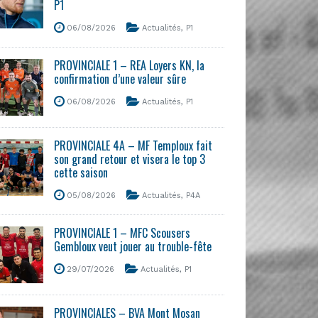
P1
06/08/2026
Actualités
,
P1
PROVINCIALE 1 – REA Loyers KN, la
confirmation d’une valeur sûre
06/08/2026
Actualités
,
P1
PROVINCIALE 4A – MF Temploux fait
son grand retour et visera le top 3
cette saison
05/08/2026
Actualités
,
P4A
PROVINCIALE 1 – MFC Scousers
Gembloux veut jouer au trouble-fête
29/07/2026
Actualités
,
P1
PROVINCIALES – BVA Mont Mosan