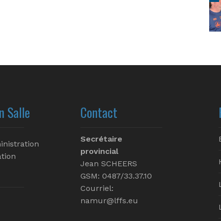
n Salle
Contact
Secrétaire
inistration
provincial
tion
Jean SCHEERS
GSM: 0487/33.37.10
Courriel:
namur@lffs.eu