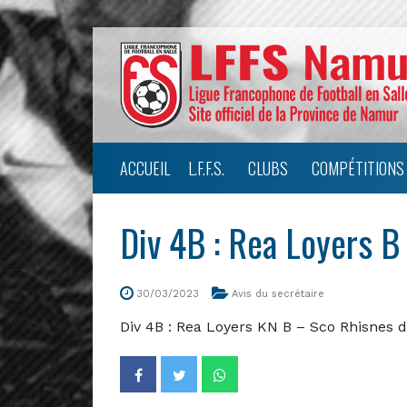
ACCUEIL
L.F.F.S.
CLUBS
COMPÉTITIONS
Div 4B : Rea Loyers B
30/03/2023
Avis du secrétaire
Div 4B : Rea Loyers KN B – Sco Rhisnes 