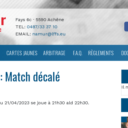
Fays 6c · 5590 Achêne
TEL:
0487/33 37 10
EMAIL:
namur@lffs.eu
CARTES JAUNES
ARBITRAGE
F.A.Q.
RÈGLEMENTS
DO
 : Match décalé
Il 
du 21/04/2023 se joue à 21h30 ald 22h30.