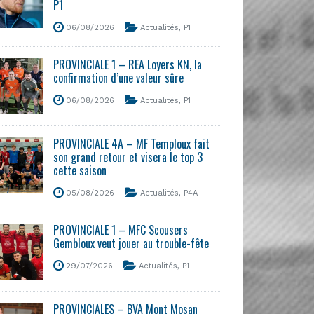
P1
06/08/2026
Actualités
,
P1
PROVINCIALE 1 – REA Loyers KN, la
confirmation d’une valeur sûre
06/08/2026
Actualités
,
P1
PROVINCIALE 4A – MF Temploux fait
son grand retour et visera le top 3
cette saison
05/08/2026
Actualités
,
P4A
PROVINCIALE 1 – MFC Scousers
Gembloux veut jouer au trouble-fête
29/07/2026
Actualités
,
P1
PROVINCIALES – BVA Mont Mosan