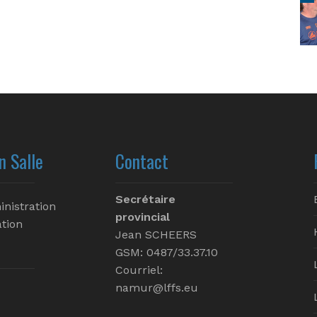
n Salle
Contact
Secrétaire
inistration
provincial
tion
Jean SCHEERS
GSM: 0487/33.37.10
Courriel:
namur@lffs.eu