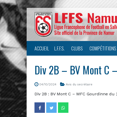
ACCUEIL
L.F.F.S.
CLUBS
COMPÉTITIONS
Div 2B – BV Mont C 
04/10/2024
Avis du secrétaire
Div 2B : BV Mont C – MFC Gourdinne du 