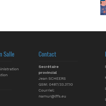
n Salle
Contact
Secrétaire
inistration
provincial
tion
Jean SCHEERS
GSM: 0487/33.37.10
Courriel:
namur@lffs.eu