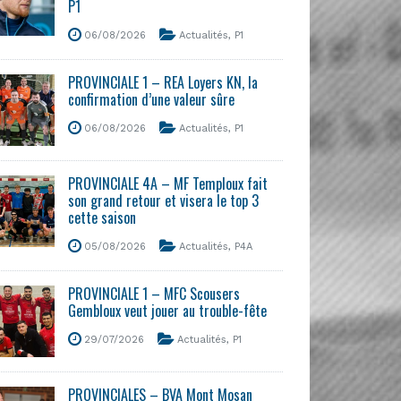
P1
06/08/2026
Actualités
,
P1
PROVINCIALE 1 – REA Loyers KN, la
confirmation d’une valeur sûre
06/08/2026
Actualités
,
P1
PROVINCIALE 4A – MF Temploux fait
son grand retour et visera le top 3
cette saison
05/08/2026
Actualités
,
P4A
PROVINCIALE 1 – MFC Scousers
Gembloux veut jouer au trouble-fête
29/07/2026
Actualités
,
P1
PROVINCIALES – BVA Mont Mosan