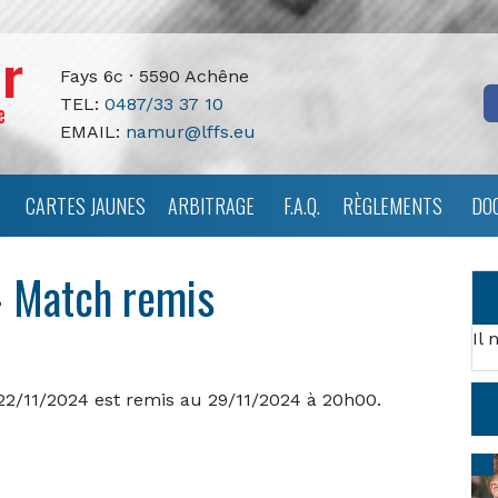
Fays 6c · 5590 Achêne
TEL:
0487/33 37 10
EMAIL:
namur@lffs.eu
CARTES JAUNES
ARBITRAGE
F.A.Q.
RÈGLEMENTS
DO
– Match remis
Il 
22/11/2024 est remis au 29/11/2024 à 20h00.