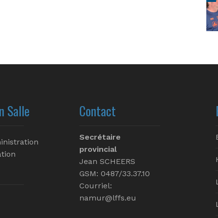
n Salle
Contact
Secrétaire
inistration
provincial
tion
Jean SCHEERS
GSM: 0487/33.37.10
Courriel:
namur@lffs.eu