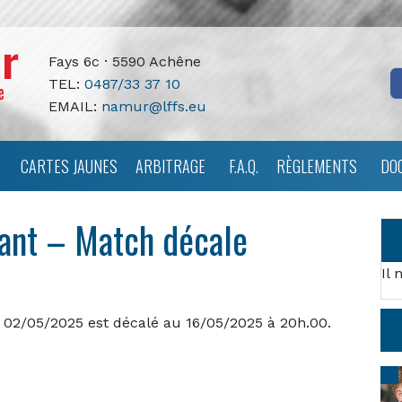
Fays 6c · 5590 Achêne
TEL:
0487/33 37 10
EMAIL:
namur@lffs.eu
CARTES JAUNES
ARBITRAGE
F.A.Q.
RÈGLEMENTS
DO
ant – Match décale
Il 
02/05/2025 est décalé au 16/05/2025 à 20h.00.