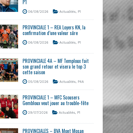
P1
06/08/2026
Actualités
,
P1
PROVINCIALE 1 – REA Loyers KN, la
confirmation d’une valeur sûre
06/08/2026
Actualités
,
P1
PROVINCIALE 4A – MF Temploux fait
son grand retour et visera le top 3
cette saison
05/08/2026
Actualités
,
P4A
PROVINCIALE 1 – MFC Scousers
Gembloux veut jouer au trouble-fête
29/07/2026
Actualités
,
P1
PROVINCIALES – BVA Mont Mosan