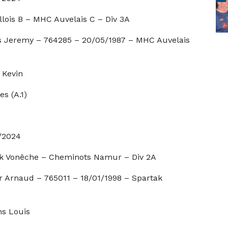
HC Auvelais C – Div 3A
64285 – 20/05/1987 – MHC Auvelais
vin
.1)
24
– Cheminots Namur – Div 2A
765011 – 18/01/1998 – Spartak
uis