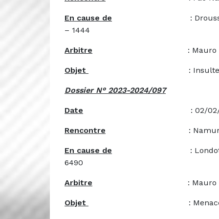
En cause de
: Droussin Sébastie
– 1444
Arbitre
: Mauro Re
Objet
: Insultes et grossi
Dossier N° 2023-2024/097
Date
: 02/02/20
Rencontre
: Namur Pirates B –
En cause de
: Londot Kévin – 83
6490
Arbitre
: Mauro Re
Objet
: Menaces (A