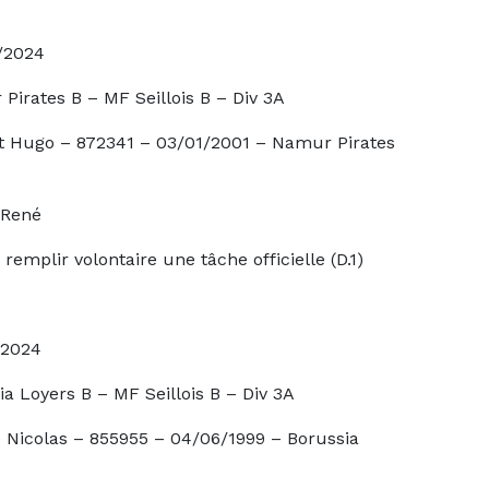
24
 MF Seillois B – Div 3A
341 – 03/01/2001 – Namur Pirates
né
ire une tâche officielle (D.1)
24
– MF Seillois B – Div 3A
55955 – 04/06/1999 – Borussia