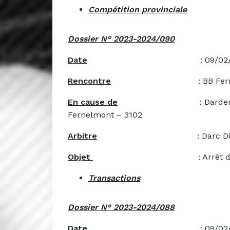
Compétition provinciale
Dossier N° 2023-2024/090
Date
: 09/02/20
Rencontre
: BB Fernelmont – C
En cause de
: Dardenne Christo
Fernelmont – 3102
Arbitre
: Darc D
Objet
: Arrêt de la re
Transactions
Dossier N° 2023-2024/088
Date
: 09/02/20