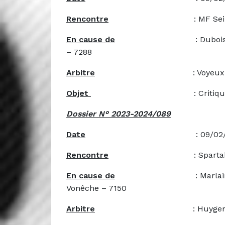
Rencontre
: MF Seillois B – M
En cause de
: Dubois Jeremy – 7
– 7288
Arbitre
: Voyeux Ke
Objet
: Critiques (A
Dossier N° 2023-2024/089
Date
: 09/02/20
Rencontre
: Spartak Vonêche 
En cause de
: Marlair Arnaud – 
Vonêche – 7150
Arbitre
: Huygens Lo