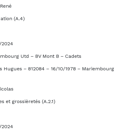
né
ation (A.4)
24
 – BV Mont B – Cadets
12084 – 16/10/1978 – Mariembourg
las
èretés (A.2.1)
24