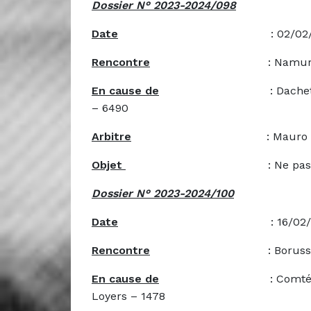
Dossier N° 2023-2024/098
Date
: 02/02/20
Rencontre
: Namur Pirates B –
En cause de
: Dachet Hugo – 872
– 6490
Arbitre
: Mauro Re
Objet
: Ne pas remplir volonta
Dossier N° 2023-2024/100
Date
: 16/02/20
Rencontre
: Borussia Loyers B 
En cause de
: Comté Nicolas – 8
Loyers – 1478