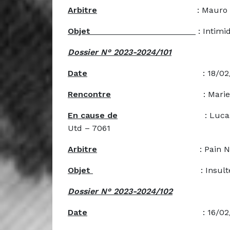
Arbitre
: Mauro Re
Objet
: Intimid
Dossier N° 2023-2024/101
Date
: 18/02/20
Rencontre
: Mariembourg Utd
En cause de
: Lucas Hugues – 8
Utd – 7061
Arbitre
: Pain Nico
Objet
: Insultes et grossi
Dossier N° 2023-2024/102
Date
: 16/02/20