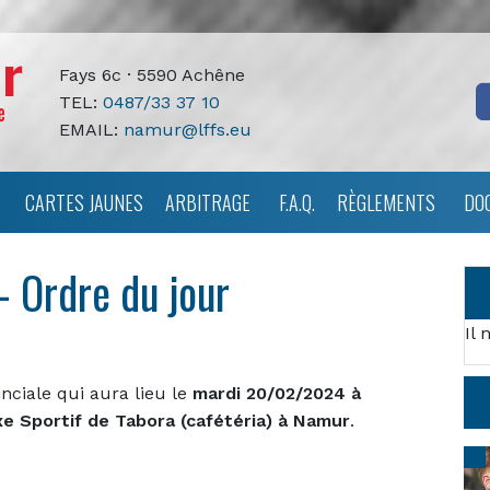
Fays 6c · 5590 Achêne
TEL:
0487/33 37 10
EMAIL:
namur@lffs.eu
CARTES JAUNES
ARBITRAGE
F.A.Q.
RÈGLEMENTS
DO
 Ordre du jour
Il 
nciale qui aura lieu le
mardi 20/02/2024 à
e Sportif de Tabora (cafétéria) à Namur
.