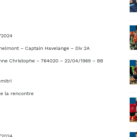
24
aptain Havelange – Div 2A
phe – 764020 – 22/04/1969 – BB
imitri
ncontre
24