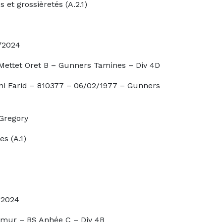
èretés (A.2.1)
24
B – Gunners Tamines – Div 4D
810377 – 06/02/1977 – Gunners
ory
.1)
24
Anhée C – Div 4B