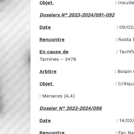
Objet
: Insultes et grossi
Dossiers N° 2023-2024/091-092
Date
: 09/02/20
Rencontre
: Nosta Mettet Oret 
En cause de
: Tachfini Farid – 
Tamines – 3478
Arbitre
: Bolain Greg
Objet
: Critiques (A
: Menaces (A.4)
Dossier N° 2023-2024/096
Date
: 14/02/20
Rencontre
: Fac Namur – BS 