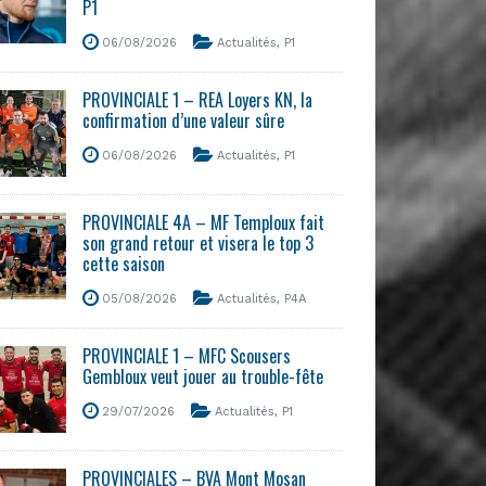
P1
06/08/2026
Actualités
,
P1
PROVINCIALE 1 – REA Loyers KN, la
confirmation d’une valeur sûre
06/08/2026
Actualités
,
P1
PROVINCIALE 4A – MF Temploux fait
son grand retour et visera le top 3
cette saison
05/08/2026
Actualités
,
P4A
PROVINCIALE 1 – MFC Scousers
Gembloux veut jouer au trouble-fête
29/07/2026
Actualités
,
P1
PROVINCIALES – BVA Mont Mosan