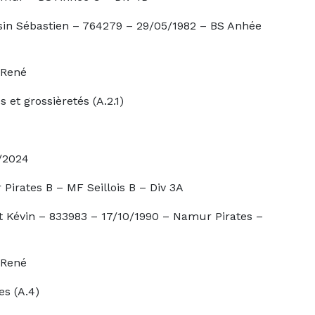
n – 764279 – 29/05/1982 – BS Anhée
né
èretés (A.2.1)
24
 MF Seillois B – Div 3A
3983 – 17/10/1990 – Namur Pirates –
né
.4)