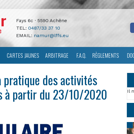
Fays 6c · 5590 Achêne
TEL:
0487/33 37 10
EMAIL:
namur@lffs.eu
CARTES JAUNES
ARBITRAGE
F.A.Q.
RÈGLEMENTS
DO
a pratique des activités
s à partir du 23/10/2020
Il 