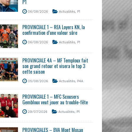
P1
06/08/2026
Actualités
,
P1
PROVINCIALE 1 – REA Loyers KN, la
confirmation d’une valeur sûre
06/08/2026
Actualités
,
P1
PROVINCIALE 4A – MF Temploux fait
son grand retour et visera le top 3
cette saison
05/08/2026
Actualités
,
P4A
PROVINCIALE 1 – MFC Scousers
Gembloux veut jouer au trouble-fête
29/07/2026
Actualités
,
P1
PROVINCIALES – BVA Mont Mosan