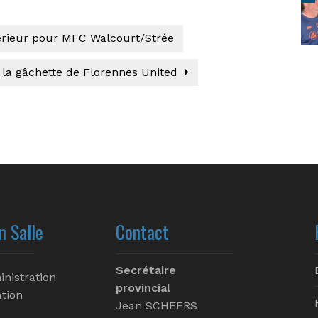
érieur pour MFC Walcourt/Strée
la gâchette de Florennes United
n Salle
Contact
Secrétaire
inistration
provincial
tion
Jean SCHEERS