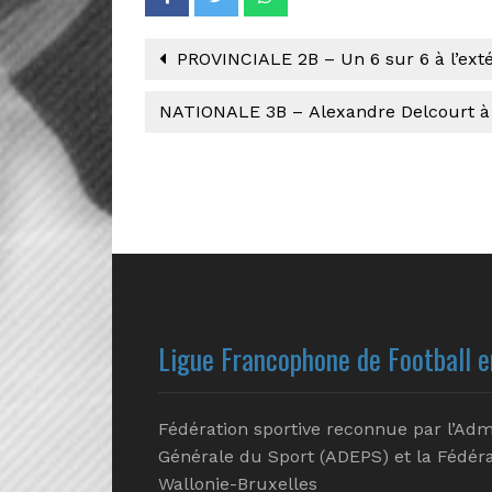
PROVINCIALE 2B – Un 6 sur 6 à l’ext
NATIONALE 3B – Alexandre Delcourt à 
Ligue Francophone de Football e
Fédération sportive reconnue par l’Adm
Générale du Sport (ADEPS) et la Fédéra
Wallonie-Bruxelles