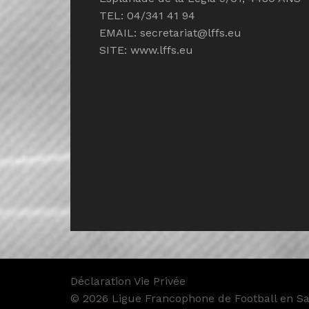
TEL: 04/341 41 94
EMAIL:
secretariat@lffs.eu
SITE:
www.lffs.eu
Déclaration Vie Privée
© 2026 Ligue Francophone de Football en Sal