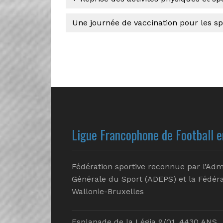
Une journée de vaccination pour les spo
Ligue Francophone de Football e
Fédération sportive reconnue par l’Adm
Générale du Sport (ADEPS) et la Fédéra
Wallonie-Bruxelles
Esplanade de la Légia 9/01, 4430 ANS