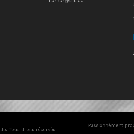
namur@lffs.eu
Passionnément pro
le. Tous droits réservés.