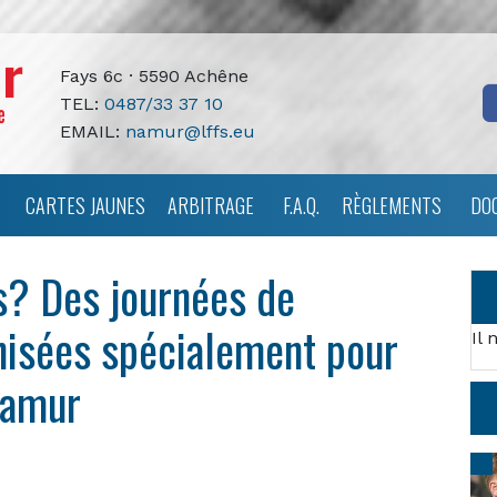
Fays 6c · 5590 Achêne
TEL:
0487/33 37 10
EMAIL:
namur@lffs.eu
CARTES JAUNES
ARBITRAGE
F.A.Q.
RÈGLEMENTS
DO
s? Des journées de
nisées spécialement pour
Il 
Namur