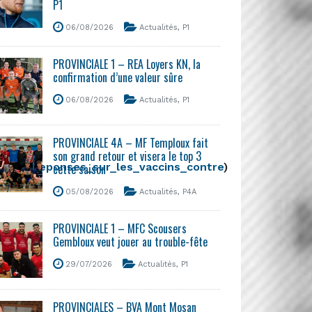
P1
06/08/2026
Actualités
,
P1
PROVINCIALE 1 – REA Loyers KN, la
confirmation d’une valeur sûre
06/08/2026
Actualités
,
P1
PROVINCIALE 4A – MF Temploux fait
son grand retour et visera le top 3
ns_et_reponses_sur_les_vaccins_contre
)
cette saison
05/08/2026
Actualités
,
P4A
PROVINCIALE 1 – MFC Scousers
Gembloux veut jouer au trouble-fête
29/07/2026
Actualités
,
P1
PROVINCIALES – BVA Mont Mosan