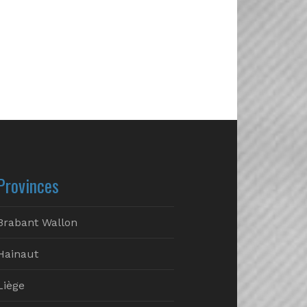
Provinces
Brabant Wallon
Hainaut
Liège