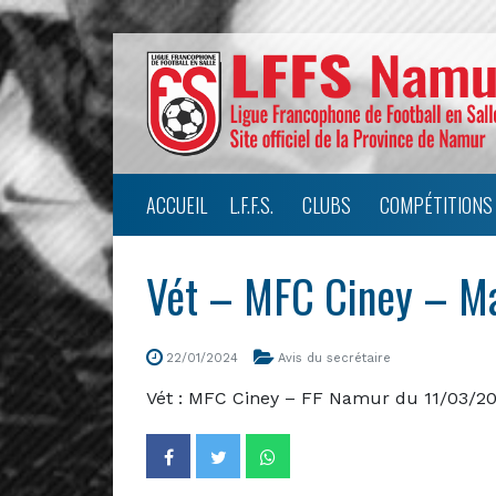
ACCUEIL
L.F.F.S.
CLUBS
COMPÉTITIONS
Vét – MFC Ciney – M
22/01/2024
Avis du secrétaire
Vét : MFC Ciney – FF Namur du 11/03/20