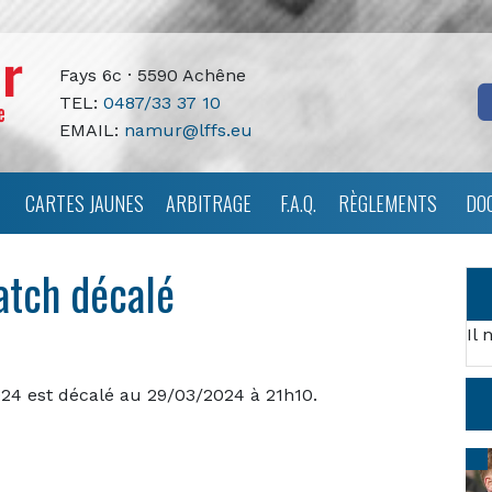
Fays 6c · 5590 Achêne
TEL:
0487/33 37 10
EMAIL:
namur@lffs.eu
CARTES JAUNES
ARBITRAGE
F.A.Q.
RÈGLEMENTS
DO
atch décalé
Il 
24 est décalé au 29/03/2024 à 21h10.