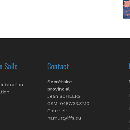
n Salle
Contact
Secrétaire
inistration
provincial
tion
Jean SCHEERS
GSM: 0487/33.37.10
Courriel:
namur@lffs.eu