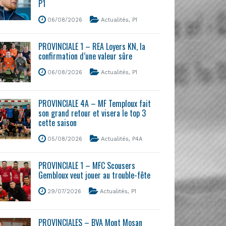
P1
06/08/2026
Actualités
,
P1
PROVINCIALE 1 – REA Loyers KN, la
confirmation d’une valeur sûre
06/08/2026
Actualités
,
P1
PROVINCIALE 4A – MF Temploux fait
son grand retour et visera le top 3
cette saison
05/08/2026
Actualités
,
P4A
PROVINCIALE 1 – MFC Scousers
Gembloux veut jouer au trouble-fête
29/07/2026
Actualités
,
P1
PROVINCIALES – BVA Mont Mosan