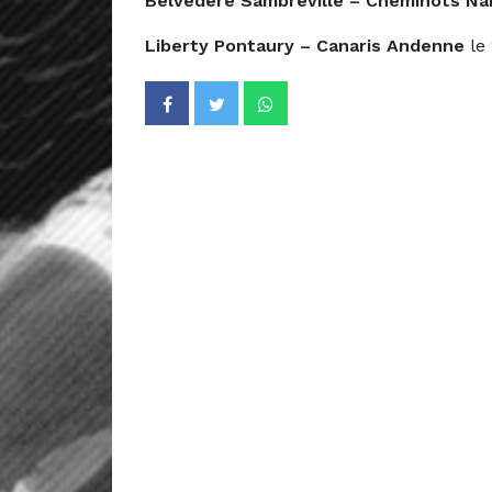
Belvédère Sambreville – Cheminots N
Liberty Pontaury – Canaris Andenne
le