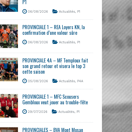
P1
06/08/2026
Actualités
,
P1
PROVINCIALE 1 – REA Loyers KN, la
confirmation d’une valeur sûre
06/08/2026
Actualités
,
P1
PROVINCIALE 4A – MF Temploux fait
son grand retour et visera le top 3
cette saison
05/08/2026
Actualités
,
P4A
PROVINCIALE 1 – MFC Scousers
Gembloux veut jouer au trouble-fête
29/07/2026
Actualités
,
P1
PROVINCIALES – BVA Mont Mosan