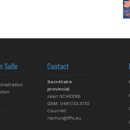
n Salle
Contact
Secrétaire
inistration
provincial
tion
Jean SCHEERS
GSM: 0487/33.37.10
Courriel:
namur@lffs.eu