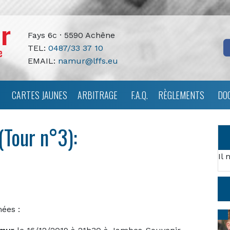
Fays 6c · 5590 Achêne
TEL:
0487/33 37 10
EMAIL:
namur@lffs.eu
CARTES JAUNES
ARBITRAGE
F.A.Q.
RÈGLEMENTS
DO
(Tour n°3):
Il 
ées :