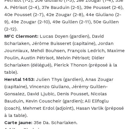
Pétrisot (1-2), 20e Giuliano (1-3), 28e Zougar (1-4), 33e
A. Pétrisot (2-4), 37e Bauduin (2-5), 39e Pousset (2-6),
40e Pousset (2-7), 42e Zougar (2-8), 44e Giuliano (2-
9), 49e Zougar (2-10), 49e Guillen (2-11), 50e Guillen
(2-12).
MFC Clermont:
Lucas Doyen (gardien), David
Scharlaken, Jérôme Buisseret (capitaine), Jordan
Jounniaux, Mehdi Bouhsen, François Ledrich, Maxime
Poulin, Austin Pétrisot, Melvin Pétrisot; Didier
Scharlaken (délégué), Pierick Thonon (préposé à la
table).
Herstal 1453:
Julien Thys (gardien), Anas Zougar
(capitaine), Vincenzo Giuliano, Jérémy Guillen-
Gonsalez, David Ljubic, Denis Pousset, Nicolas
Bauduin, Kevin Couscheir (gardien); Ali Elifoglu
(coach), Mehmet Erdol (adjoint), Hasan Varlik (préposé
à la table).
Carte jaune:
35e Da. Scharlaken.