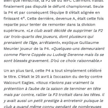
Bien que réinscrite, la P2 de du MFC Clermont n’avait
finalement pas disputé le défunt championnat. Seule
la P4 et par conséquent l’équipe B s’était alignée en
e
finissant 4
. Cette dernière, devenue A, était cette fois
repartie pour tenter de remonter dans la division
supérieure.
«Le club avait décidé de supprimer la P2
car trois-quarts des joueurs, dont plusieurs qui
prenaient de l’âge, arrêtaient»
, explique Guillaume
Meunier joueur de la P4.
«Quelques-uns demeuraient
comme Pierre Coppée ou Ludwig Derenne mais ils se
sont blessés gravement. D’où ce choix raisonnable.»
Un an plus tard, cette P4 a tout simplement célébré
le titre. C’était le 25 avril à l’occasion du derby contre
Walcourt Eagles.
«Nous n’avions pas vraiment la
prétention à l’aube de la saison de terminer en tête
mais par contre, rallier la P3 trottait dans les têtes. Il
y avait aussi un petit prestige à entretenir puisque le
club a quand même connu pendant de nombreuses