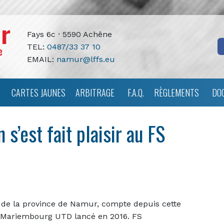
Fays 6c · 5590 Achêne
TEL:
0487/33 37 10
EMAIL:
namur@lffs.eu
CARTES JAUNES
ARBITRAGE
F.A.Q.
RÈGLEMENTS
DO
’est fait plaisir au FS
 de la province de Namur, compte depuis cette
e Mariembourg UTD lancé en 2016. FS