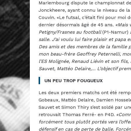
Mariembourg dispute le championnat de
Jonckheere, ayant connu le niveau de la D
Couvin. «Le futsal, c’était fini pour moi
dernier désormais âgé de 45 ans.
«Mais 
Petigny/Frasnes au football
(P1-Namur)
a
salle. J’ai voulu lui faire plaisir et pap
Des amis et des membres de la famille pro
mon beau-frère Geoffrey Peternelli, mon
l’ES Molignée, Renaud Liévin et son fil
Sauvet, Mattéo Delaire,… L’objectif pre
UN PEU TROP FOUGUEUX
Les deux premiers matchs ont été remp
Gobeaux, Mattéo Delaire, Damien Hossel
Sauvet et Simon Thiry s’est soldé par u
retrouvait Thomas Ferré- en P4D.
«Comme
forcément tous plutôt portés vers l’offe
défensif en cas de perte de balle. Forcé