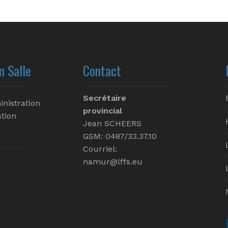
n Salle
Contact
Secrétaire
inistration
provincial
tion
Jean SCHEERS
GSM: 0487/33.37.10
Courriel:
namur@lffs.eu