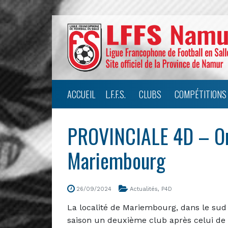
ACCUEIL
L.F.F.S.
CLUBS
COMPÉTITIONS
PROVINCIALE 4D – On s
Mariembourg
26/09/2024
Actualités
,
P4D
La localité de Mariembourg, dans le sud
saison un deuxième club après celui d