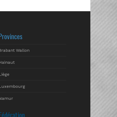
Provinces
Brabant Wallon
Hainaut
Liège
Luxembourg
Namur
Fédération