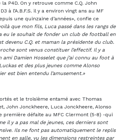
 la P4D. On y retrouve comme C.Q. John
3 à l’A.B.F.S. il y a environ vingt ans au MF
 depuis une quinzaine d’années», confie ce
voilà que mon fils, Luca passé dans les rangs de
 eu le souhait de fonder un club de football en
a est devenu C.Q. et maman la présidente du club.
che sont venus constituer l’effectif. Il y a
 ami Damien Hosselet que j’ai connu au foot à
s, Luckas et des plus jeunes comme Alonso
mier est bien entendu l’amusement.»
ortés et le troisième entamé avec Thomas
et, John Jonckheere, Luca Jonckheere, Alonso
ne première défaite au MFC Clermont (5-8) -qui
 il y a pas mal de jeunes, ces derniers sont
nsive. Ils ne font pas automatiquement le replis
ment en salle, vu les dimensions restreintes par