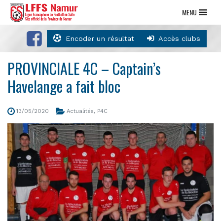
MENU
Encoder un résultat
Accès clubs
PROVINCIALE 4C – Captain’s
Havelange a fait bloc
13/05/2020
Actualités
,
P4C