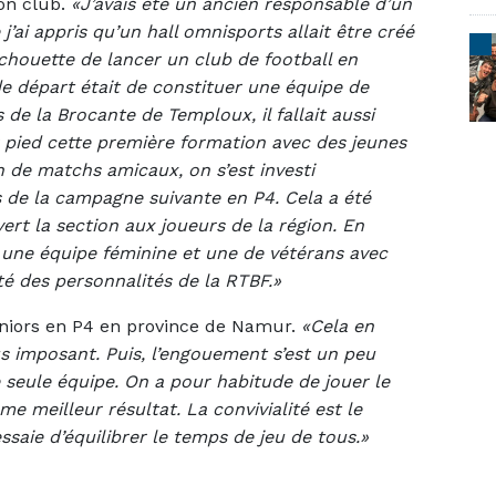
on club.
«J’avais été un ancien responsable d’un
j’ai appris qu’un hall omnisports allait être créé
 chouette de lancer un club de football en
de départ était de constituer une équipe de
de la Brocante de Temploux, il fallait aussi
r pied cette première formation avec des jeunes
n de matchs amicaux, on s’est investi
rs de la campagne suivante en P4. Cela a été
ert la section aux joueurs de la région. En
r une équipe féminine et une de vétérans avec
é des personnalités de la RTBF.»
iors en P4 en province de Namur.
«Cela en
s imposant. Puis, l’engouement s’est un peu
eule équipe. On a pour habitude de jouer le
 meilleur résultat. La convivialité est le
ssaie d’équilibrer le temps de jeu de tous.»