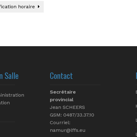
ication horaire
n Salle
Contact
Secrétaire
inistration
provincial
tion
Jean SCHEERS
GSM: 0487/33.37.10
Courriel:
namur@lffs.eu