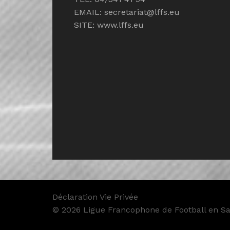
EMAIL:
secretariat@lffs.eu
SITE:
www.lffs.eu
Déclaration Vie Privée
© 2026 Ligue Francophone de Football en Sal