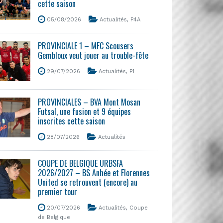
cette saison
05/08/2026
Actualités
,
P4A
PROVINCIALE 1 – MFC Scousers
Gembloux veut jouer au trouble-fête
29/07/2026
Actualités
,
P1
PROVINCIALES – BVA Mont Mosan
Futsal, une fusion et 9 équipes
inscrites cette saison
28/07/2026
Actualités
COUPE DE BELGIQUE URBSFA
2026/2027 – BS Anhée et Florennes
United se retrouvent (encore) au
premier tour
20/07/2026
Actualités
,
Coupe
de Belgique