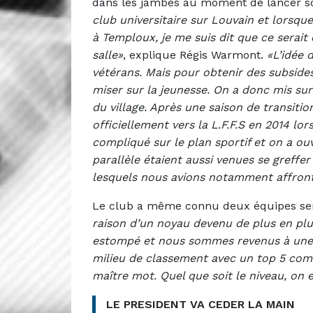
dans les jambes au moment de lancer s
club universitaire sur Louvain et lorsque 
à Temploux, je me suis dit que ce serait
salle»
, explique Régis Warmont.
«L’idée 
vétérans. Mais pour obtenir des subsides 
miser sur la jeunesse. On a donc mis su
du village. Après une saison de transitio
officiellement vers la L.F.F.S en 2014 lo
compliqué sur le plan sportif et on a ouv
parallèle étaient aussi venues se greffe
lesquels nous avions notamment affront
Le club a même connu deux équipes sen
raison d’un noyau devenu de plus en plu
estompé et nous sommes revenus à une s
milieu de classement avec un top 5 comme
maître mot. Quel que soit le niveau, on e
LE PRESIDENT VA CEDER LA MAIN