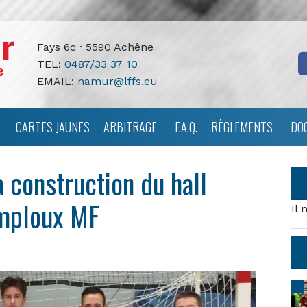
Fays 6c · 5590 Achêne
TEL:
0487/33 37 10
EMAIL:
namur@lffs.eu
CARTES JAUNES
ARBITRAGE
F.A.Q.
RÈGLEMENTS
DO
construction du hall
Temploux MF
Il 