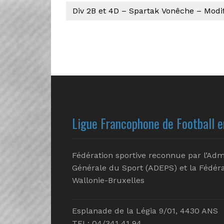
Div 2B et 4D – Spartak Vonêche – Modif
Ligue Francophone de Football e
Fédération sportive reconnue par l’Adm
Générale du Sport (ADEPS) et la Fédéra
Wallonie-Bruxelles
Esplanade de la Légia 9/01, 4430 ANS
TEL: 04/341 41 94