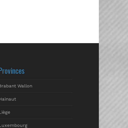
Provinces
Brabant Wallon
Hainaut
Liège
Luxembourg