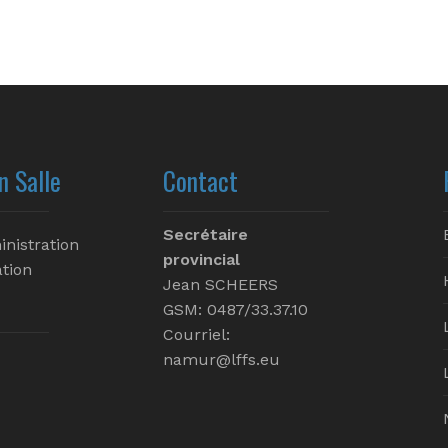
n Salle
Contact
Secrétaire
inistration
provincial
tion
Jean SCHEERS
GSM: 0487/33.37.10
Courriel:
namur@lffs.eu