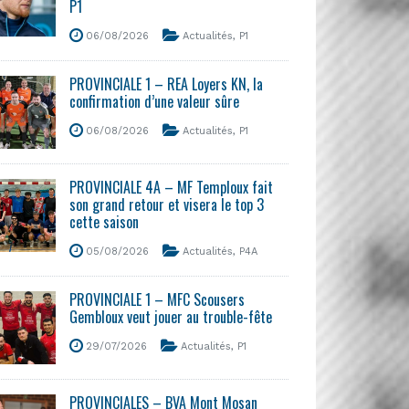
P1
06/08/2026
Actualités
,
P1
PROVINCIALE 1 – REA Loyers KN, la
confirmation d’une valeur sûre
06/08/2026
Actualités
,
P1
PROVINCIALE 4A – MF Temploux fait
son grand retour et visera le top 3
cette saison
05/08/2026
Actualités
,
P4A
PROVINCIALE 1 – MFC Scousers
Gembloux veut jouer au trouble-fête
29/07/2026
Actualités
,
P1
PROVINCIALES – BVA Mont Mosan