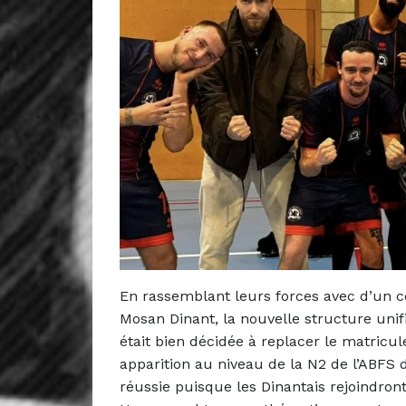
En rassemblant leurs forces avec d’un côt
Mosan Dinant, la nouvelle structure uni
était bien décidée à replacer le matricul
apparition au niveau de la N2 de l’ABFS 
réussie puisque les Dinantais rejoindront