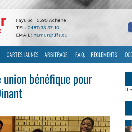
Fays 6c · 5590 Achêne
TEL:
0487/33 37 10
EMAIL:
namur@lffs.eu
CARTES JAUNES
ARBITRAGE
F.A.Q.
RÈGLEMENTS
DO
union bénéfique pour
inant
Il 