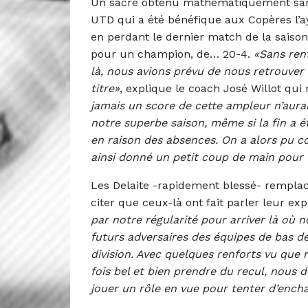
Un sacre obtenu mathématiquement sans
UTD qui a été bénéfique aux Copères l’a
en perdant le dernier match de la saison
pour un champion, de… 20-4.
«Sans rent
là, nous avions prévu de nous retrouver
titre»
, explique le coach José Willot qui 
jamais un score de cette ampleur n’aurai
notre superbe saison, même si la fin a 
en raison des absences. On a alors pu c
ainsi donné un petit coup de main pour t
Les Delaite -rapidement blessé- rempla
citer que ceux-là ont fait parler leur ex
par notre régularité pour arriver là où 
futurs adversaires des équipes de bas de
division. Avec quelques renforts vu que 
fois bel et bien prendre du recul, nous
jouer un rôle en vue pour tenter d’encha