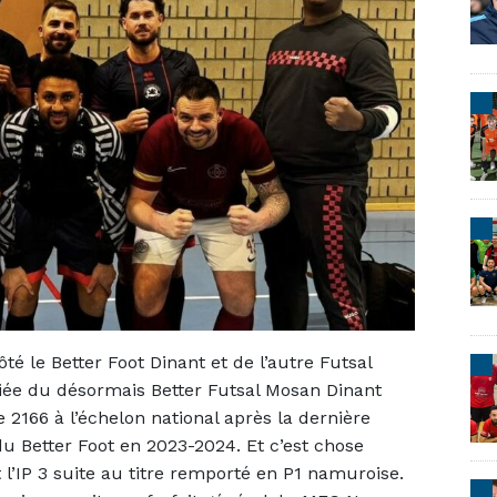
é le Better Foot Dinant et de l’autre Futsal
fiée du désormais Better Futsal Mosan Dinant
e 2166 à l’échelon national après la dernière
du Better Foot en 2023-2024. Et c’est chose
 l’IP 3 suite au titre remporté en P1 namuroise.