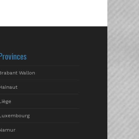
Provinces
Brabant Wallon
Hainaut
Liège
Luxembourg
Namur