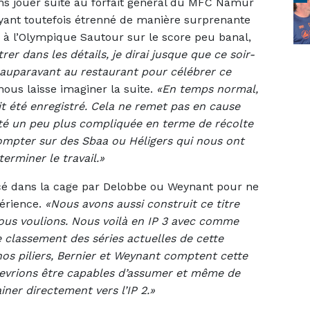
 jouer suite au forfait général du MFC Namur
yant toutefois étrenné de manière surprenante
 à l’Olympique Sautour sur le score peu banal,
rer dans les détails, je dirai jusque que ce soir-
 auparavant au restaurant pour célébrer ce
nous laisse imaginer la suite.
«En temps normal,
t été enregistré. Cela ne remet pas en cause
été un peu plus compliquée en terme de récolte
ompter sur des Sbaa ou Héligers qui nous ont
erminer le travail.»
cé dans la cage par Delobbe ou Weynant pour ne
périence.
«Nous avons aussi construit ce titre
nous voulions. Nous voilà en IP 3 avec comme
 classement des séries actuelles de cette
nos piliers, Bernier et Weynant comptent cette
 devrions être capables d’assumer et même de
iner directement vers l’IP 2.»