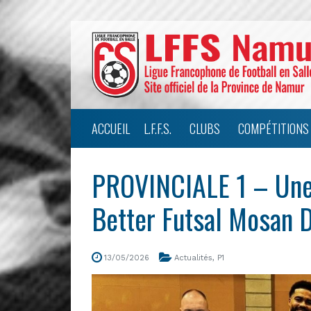
ACCUEIL
L.F.F.S.
CLUBS
COMPÉTITIONS
PROVINCIALE 1 – Une 
Better Futsal Mosan D
13/05/2026
Actualités
,
P1