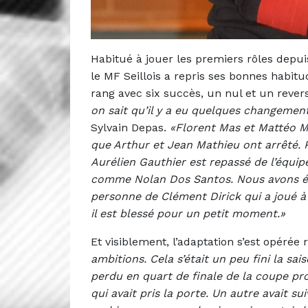
Habitué à jouer les premiers rôles depuis
le MF Seillois a repris ses bonnes habitu
rang avec six succès, un nul et un rever
on sait qu’il y a eu quelques changement 
Sylvain Depas.
«Florent Mas et Mattéo Ma
que Arthur et Jean Mathieu ont arrêté. 
Aurélien Gauthier est repassé de l’équip
comme Nolan Dos Santos. Nous avons éga
personne de Clément Dirick qui a joué à 
il est blessé pour un petit moment.»
Et visiblement, l’adaptation s’est opérée
ambitions. Cela s’était un peu fini la sa
perdu en quart de finale de la coupe pro
qui avait pris la porte. Un autre avait s