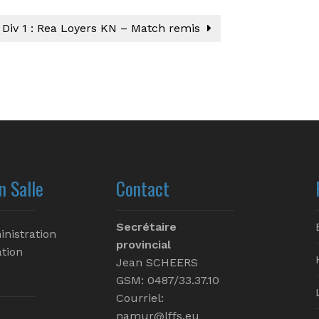
Div 1 : Rea Loyers KN – Match remis
n Salle
Contact
Secrétaire
inistration
provincial
tion
Jean SCHEERS
GSM: 0487/33.37.10
Courriel:
namur@lffs.eu