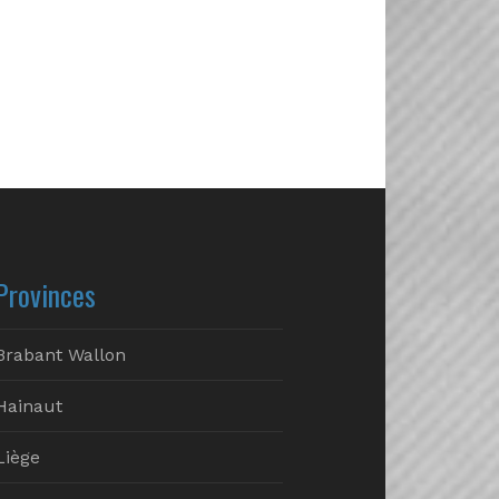
Provinces
Brabant Wallon
Hainaut
Liège