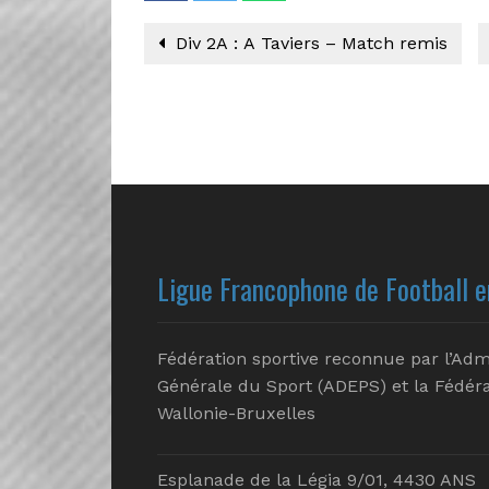
Div 2A : A Taviers – Match remis
Ligue Francophone de Football e
Fédération sportive reconnue par l’Adm
Générale du Sport (ADEPS) et la Fédéra
Wallonie-Bruxelles
Esplanade de la Légia 9/01, 4430 ANS