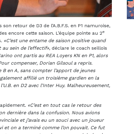
 son retour de D3 de l’A.B.F.S. en P1 namuroise,
e
des encore cette saison. L’équipe pointe au 2
s.
«C’est une entame de saison positive quand
au sein de l’effectif»
, déclare le coach seillois
rino ont partis au REA Loyers KN en P1, alors
Pour compenser, Dorian Gilsoul a repris.
e B en A, sans compter l’apport de jeunes
lement affilié un troisième gardien en la
l’U.B. en D2 avec l’Inter Huy. Malheureusement,
 rapidement.
«C’est en tout cas le retour des
ison dernière dans la confusion. Nous avions
vinciale et j’avais eu un souci avec un joueur
uivi et on a terminé comme l’on pouvait. Ce fut