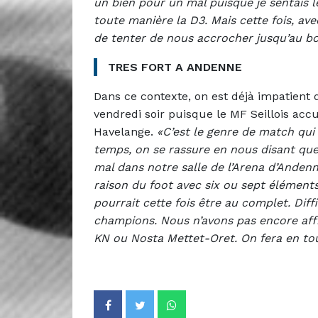
un bien pour un mal puisque je sentais 
toute manière la D3. Mais cette fois, av
de tenter de nous accrocher jusqu’au bo
TRES FORT A ANDENNE
Dans ce contexte, on est déjà impatient d
vendredi soir puisque le MF Seillois accu
Havelange.
«C’est le genre de match qui 
temps, on se rassure en nous disant qu
mal dans notre salle de l’Arena d’Anden
raison du foot avec six ou sept éléments
pourrait cette fois être au complet. Dif
champions. Nous n’avons pas encore af
KN ou Nosta Mettet-Oret. On fera en to