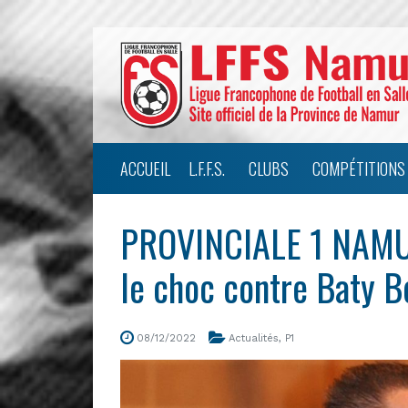
ACCUEIL
L.F.F.S.
CLUBS
COMPÉTITIONS
PROVINCIALE 1 NAMUR
le choc contre Baty 
08/12/2022
Actualités
,
P1