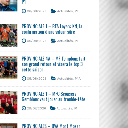
P1
06/08/2026
Actualités
,
P1
PROVINCIALE 1 – REA Loyers KN, la
confirmation d’une valeur sûre
06/08/2026
Actualités
,
P1
PROVINCIALE 4A – MF Temploux fait
son grand retour et visera le top 3
cette saison
05/08/2026
Actualités
,
P4A
PROVINCIALE 1 – MFC Scousers
Gembloux veut jouer au trouble-fête
29/07/2026
Actualités
,
P1
PROVINCIALES – BVA Mont Mosan