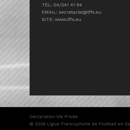
TEL: 04/341 41 94
EMAIL:
secretariat@lffs.eu
SITE:
www.lffs.eu
Déclaration Vie Privée
© 2026 Ligue Francophone de Football en Sal