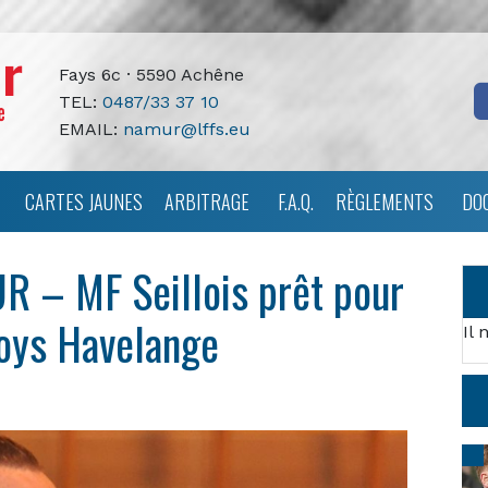
Fays 6c · 5590 Achêne
TEL:
0487/33 37 10
EMAIL:
namur@lffs.eu
CARTES JAUNES
ARBITRAGE
F.A.Q.
RÈGLEMENTS
DO
 – MF Seillois prêt pour
Boys Havelange
Il 