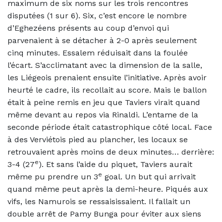
maximum de six noms sur les trois rencontres
disputées (1 sur 6). Six, c’est encore le nombre
d’Eghezéens présents au coup d’envoi qui
parvenaient à se détacher à 2-0 après seulement
cinq minutes. Essalem réduisait dans la foulée
l’écart. S’acclimatant avec la dimension de la salle,
les Liégeois prenaient ensuite l’initiative. Après avoir
heurté le cadre, ils recollait au score. Mais le ballon
était à peine remis en jeu que Taviers virait quand
même devant au repos via Rinaldi. L’entame de la
seconde période était catastrophique côté local. Face
à des Verviétois pied au plancher, les locaux se
retrouvaient après moins de deux minutes… derrière:
e
3-4 (27
). Et sans l’aide du piquet, Taviers aurait
e
même pu prendre un 3
goal. Un but qui arrivait
quand même peut après la demi-heure. Piqués aux
vifs, les Namurois se ressaisissaient. Il fallait un
double arrêt de Pamy Bunga pour éviter aux siens