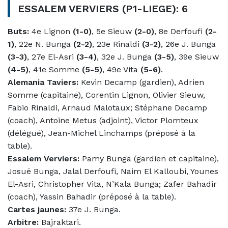
ESSALEM VERVIERS (P1-LIEGE): 6
Buts:
4e Lignon
(1-0)
, 5e Sieuw
(2-0)
, 8e Derfoufi
(2-
1)
, 22e N. Bunga
(2-2)
, 23e Rinaldi
(3-2)
, 26e J. Bunga
(3-3)
, 27e El-Asri
(3-4)
, 32e J. Bunga
(3-5)
, 39e Sieuw
(4-5)
, 41e Somme
(5-5)
, 49e Vita
(5-6)
.
Alemania Taviers:
Kevin Decamp (gardien), Adrien
Somme (capitaine), Corentin Lignon, Olivier Sieuw,
Fabio Rinaldi, Arnaud Malotaux; Stéphane Decamp
(coach), Antoine Metus (adjoint), Victor Plomteux
(délégué), Jean-Michel Linchamps (préposé à la
table).
Essalem Verviers:
Pamy Bunga (gardien et capitaine),
Josué Bunga, Jalal Derfoufi, Naim El Kalloubi, Younes
El-Asri, Christopher Vita, N’Kala Bunga; Zafer Bahadir
(coach), Yassin Bahadir (préposé à la table).
Cartes jaunes:
37e J. Bunga.
Arbitre:
Bajraktari.