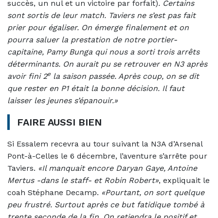
succès, un nul et un victoire par forfait)
. Certains
sont sortis de leur match. Taviers ne s’est pas fait
prier pour égaliser. On émerge finalement et on
pourra saluer la prestation de notre portier-
capitaine, Pamy Bunga qui nous a sorti trois arrêts
déterminants. On aurait pu se retrouver en N3 après
e
avoir fini 2
la saison passée. Après coup, on se dit
que rester en P1 était la bonne décision. Il faut
laisser les jeunes s’épanouir.»
FAIRE AUSSI BIEN
Si Essalem recevra au tour suivant la N3A d’Arsenal
Pont-à-Celles le 6 décembre, l’aventure s’arrête pour
Taviers.
«Il manquait encore Daryan Gaye, Antoine
Mertus -dans le staff- et Robin Robert»
, expliquait le
coah Stéphane Decamp.
«Pourtant, on sort quelque
peu frustré. Surtout après ce but fatidique tombé à
trente seconde de la fin. On retiendra le positif et