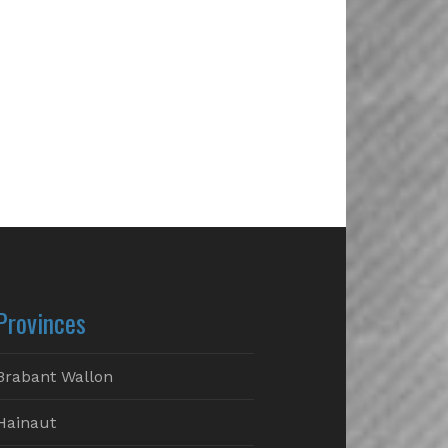
Provinces
Brabant Wallon
Hainaut