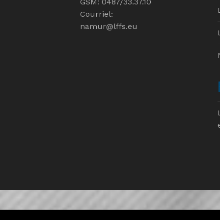
GSM: 0487/33.37.10
Courriel:
namur@lffs.eu