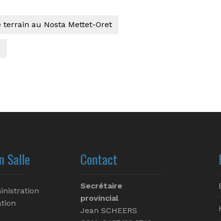
terrain au Nosta Mettet-Oret
n Salle
Contact
Secrétaire
inistration
provincial
tion
Jean SCHEERS