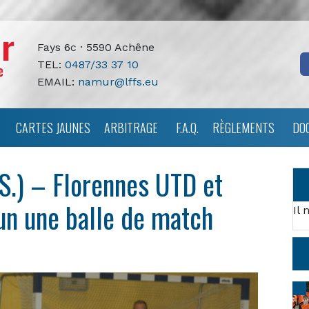
Fays 6c · 5590 Achêne
TEL:
0487/33 37 10
EMAIL:
namur@lffs.eu
CARTES JAUNES
ARBITRAGE
F.A.Q.
RÈGLEMENTS
DO
S.) – Florennes UTD et
un une balle de match
Il 