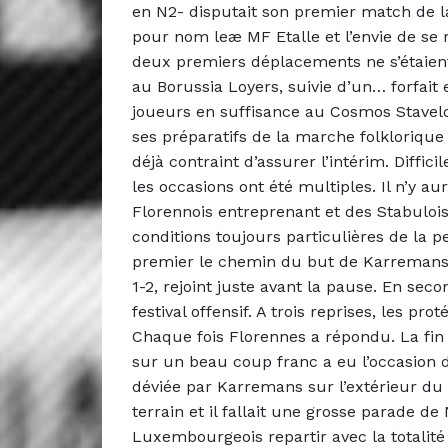
en N2- disputait son premier match de la 
pour nom leæ MF Etalle et l’envie de se r
deux premiers déplacements ne s’étaien
au Borussia Loyers, suivie d’un… forfait
joueurs en suffisance au Cosmos Stavelot
ses préparatifs de la marche folklorique 
déjà contraint d’assurer l’intérim. Diff
les occasions ont été multiples. Il n’y a
Florennois entreprenant et des Stabuloi
conditions toujours particulières de la pe
premier le chemin du but de Karremans, 
1-2, rejoint juste avant la pause. En sec
festival offensif. A trois reprises, les pr
Chaque fois Florennes a répondu. La fin 
sur un beau coup franc a eu l’occasion d
déviée par Karremans sur l’extérieur du 
terrain et il fallait une grosse parade de
Luxembourgeois repartir avec la totalité