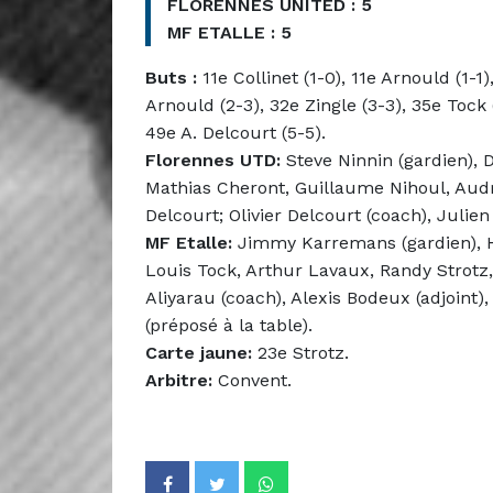
FLORENNES UNITED : 5
MF ETALLE : 5
Buts :
11e Collinet (1-0), 11e Arnould (1-1)
Arnould (2-3), 32e Zingle (3-3), 35e Tock 
49e A. Delcourt (5-5).
Florennes UTD:
Steve Ninnin (gardien), 
Mathias Cheront, Guillaume Nihoul, Audr
Delcourt; Olivier Delcourt (coach), Julien
MF Etalle:
Jimmy Karremans (gardien), H
Louis Tock, Arthur Lavaux, Randy Strotz,
Aliyarau (coach), Alexis Bodeux (adjoint
(préposé à la table).
Carte jaune:
23e Strotz.
Arbitre:
Convent.