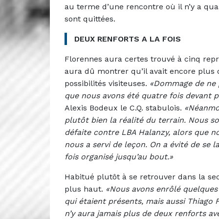
au terme d’une rencontre où il n’y a qu
sont quittées.
DEUX RENFORTS A LA FOIS
Florennes aura certes trouvé à cinq repri
aura dû montrer qu’il avait encore plus
possibilités visiteuses.
«Dommage de ne pa
que nous avons été quatre fois devant p
Alexis Bodeux le C.Q. stabulois.
«Néanmoi
plutôt bien la réalité du terrain. Nous 
défaite contre LBA Halanzy, alors que n
nous a servi de leçon. On a évité de se l
fois organisé jusqu’au bout.»
Habitué plutôt à se retrouver dans la sec
plus haut.
«Nous avons enrôlé quelques
qui étaient présents, mais aussi Thiago Fe
n’y aura jamais plus de deux renforts ave