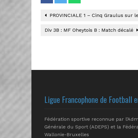
PROVINCIALE 1 – Cinq Graulus sur le 
Div 3B : MF Oheytois B : Match décalé
Ligue Francophone de Football e
Fédération sportive reconnue par l’Adm
Générale du Sport (ADEPS) et la Fédéra
Wallonie-Bruxelles