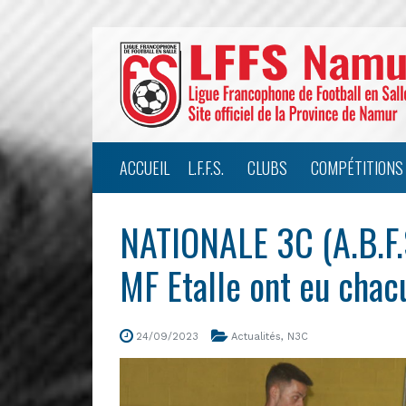
ACCUEIL
L.F.F.S.
CLUBS
COMPÉTITIONS
NATIONALE 3C (A.B.F.
MF Etalle ont eu chac
24/09/2023
Actualités
,
N3C