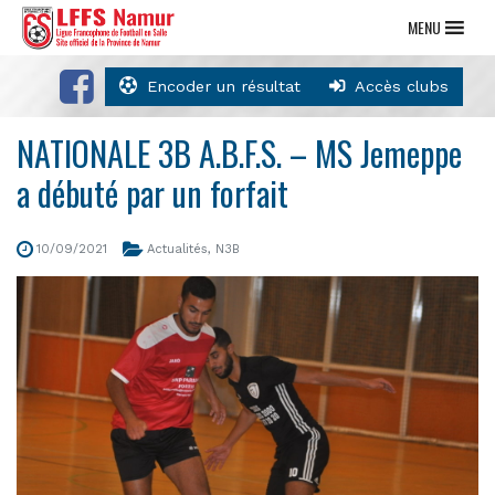
MENU
Encoder un résultat
Accès clubs
NATIONALE 3B A.B.F.S. – MS Jemeppe
a débuté par un forfait
10/09/2021
Actualités
,
N3B