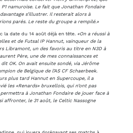
n P1 namuroise. Le fait que Jonathan Fondaire
avantage s’illustrer. Il resterait alors à
rions parés. Le reste du groupe a rempilé.»
c la date du 14 août déjà en tête.
«On a réussi à
xelles et de Futsal IP Hannut, vainqueur de la
rs Libramont, un des favoris au titre en N3D à
 Laurent Père, une de mes connaissances et
 dit OK. On avait ensuite sondé, via Jérôme
hampion de Belgique de l’AS CF Schaerbeek.
urs plus tard Hannut en Supercoupe, il a
nvié les «Renards» bruxellois, qui n’ont pas
s permettra à Jonathan Fondaire de jouer face à
 affronter, le 31 août, le Celtic Nassogne
Gedinne, qui jouera dorénavant ses matchs à