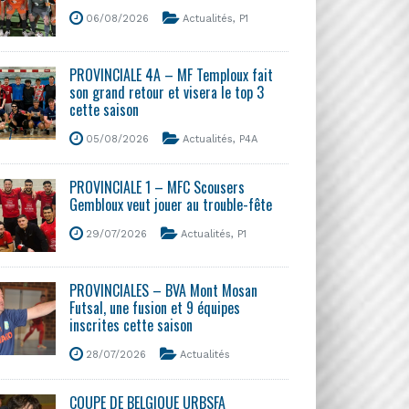
06/08/2026
Actualités
,
P1
PROVINCIALE 4A – MF Temploux fait
son grand retour et visera le top 3
cette saison
05/08/2026
Actualités
,
P4A
PROVINCIALE 1 – MFC Scousers
Gembloux veut jouer au trouble-fête
29/07/2026
Actualités
,
P1
PROVINCIALES – BVA Mont Mosan
Futsal, une fusion et 9 équipes
inscrites cette saison
28/07/2026
Actualités
COUPE DE BELGIQUE URBSFA