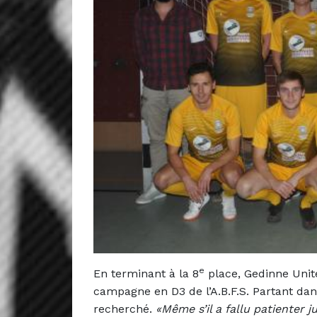
e
En terminant à la 8
place, Gedinne Unit
campagne en D3 de l’A.B.F.S. Partant dans
recherché.
«Même s’il a fallu patienter 