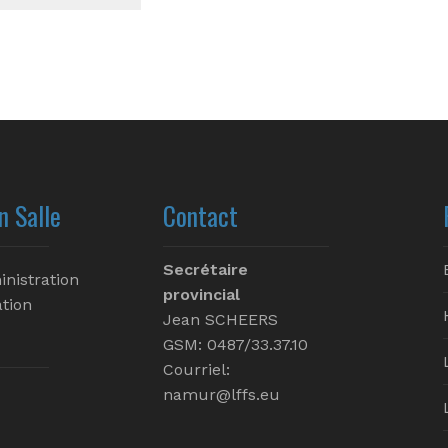
n Salle
Contact
Secrétaire
inistration
provincial
tion
Jean SCHEERS
GSM: 0487/33.37.10
Courriel:
namur@lffs.eu