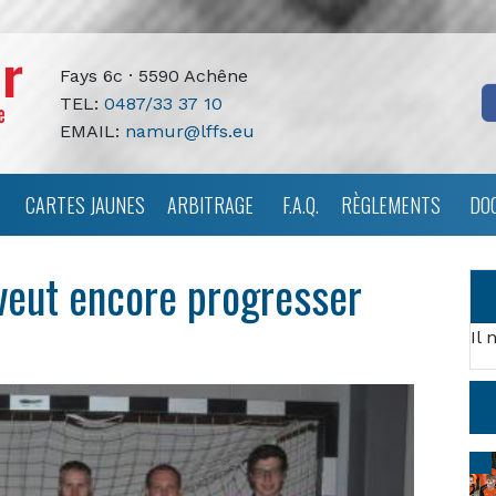
Fays 6c · 5590 Achêne
TEL:
0487/33 37 10
EMAIL:
namur@lffs.eu
CARTES JAUNES
ARBITRAGE
F.A.Q.
RÈGLEMENTS
DO
veut encore progresser
Il 