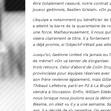
être totalement rassuré, notre contrat 
joueur gedinnois, Bastien Grislain.
«On pa
L’équipe a notamment pu bénéficier de l’
a atteint la barre de la quarantaine de r
une force. Malheureusement, il nous qui
visera clairement le titre. Il a fortement 
a déjà promis, si l’objectif n’était pas att
Jusqu’ici, Gedinne United n’a jamais eu l
de même?
«On va tenter de s’organiser.
trois retours. Celui d’abord de Colin Dru
provinciales pour équipes réserves avec
son frère revienne également, mais Gille
Thibaut Lefebvre, parti en P2 à La Bruyèr
viendra à l’occasion. Enfin, William Edeb
nous lorsque nous jouions sous la dénomi
Biesme, on s’est vu il y a une semaine. S
ans, il a décidé de s’y remettre. On es