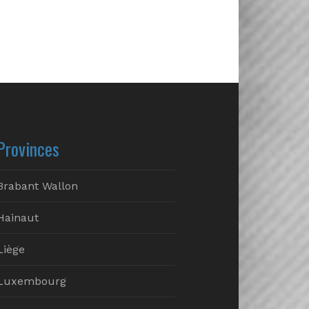
Provinces
Brabant Wallon
Hainaut
Liège
Luxembourg