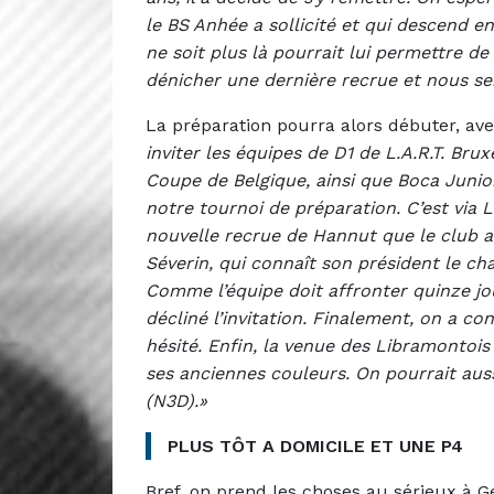
le BS Anhée a sollicité et qui descend e
ne soit plus là pourrait lui permettre de d
dénicher une dernière recrue et nous se
La préparation pourra alors débuter, ave
inviter les équipes de D1 de L.A.R.T. Bru
Coupe de Belgique, ainsi que Boca Junio
notre tournoi de préparation. C’est via
nouvelle recrue de Hannut que le club a
Séverin, qui connaît son président le c
Comme l’équipe doit affronter quinze jo
décliné l’invitation. Finalement, on a co
hésité. Enfin, la venue des Libramontoi
ses anciennes couleurs. On pourrait aussi
(N3D).»
PLUS TÔT A DOMICILE ET UNE P4
Bref, on prend les choses au sérieux à 