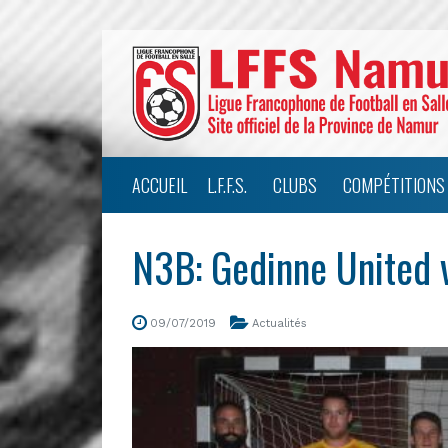
ACCUEIL
L.F.F.S.
CLUBS
COMPÉTITIONS
N3B: Gedinne United 
09/07/2019
Actualités