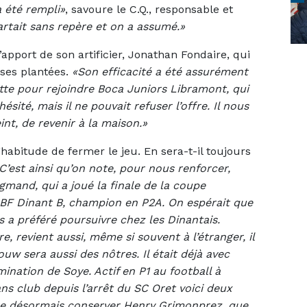
a été rempli»
, savoure le C.Q., responsable et
rtait sans repère et on a assumé.»
apport de son artificier, Jonathan Fondaire, qui
oses plantées.
«Son efficacité a été assurément
tte pour rejoindre Boca Juniors Libramont, qui
hésité, mais il ne pouvait refuser l’offre. Il nous
eint, de revenir à la maison.»
’habitude de fermer le jeu. En sera-t-il toujours
 C’est ainsi qu’on note, pour nous renforcer,
gmand, qui a joué la finale de la coupe
 BF Dinant B, champion en P2A. On espérait que
s a préféré poursuivre chez les Dinantais.
e, revient aussi, même si souvent à l’étranger, il
ouw sera aussi des nôtres. Il était déjà avec
nation de Soye. Actif en P1 au football à
ans club depuis l’arrêt du SC Oret voici deux
père désormais conserver Henry Grimonprez, que