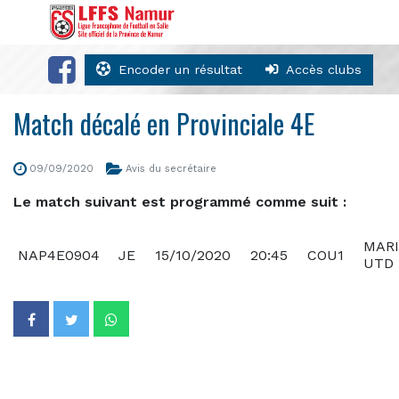
Encoder un résultat
Accès clubs
Match décalé en Provinciale 4E
09/09/2020
Avis du secrétaire
Le match suivant est programmé comme suit :
MAR
NAP4E0904
JE
15/10/2020
20:45
COU1
UTD